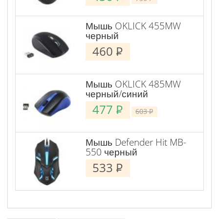
Мышь OKLICK 455MW
черный
460
P
Мышь OKLICK 485MW
черный/синий
477
P
603
P
Мышь Defender Hit MB-
550 черный
533
P