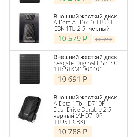
Внешний жесткий диск
A-Data AHD650-1TU31-
CBK 1Tb 2.5" черный
10 579
P
10 724
P
Внешний жесткий диск
Seagate Original USB 3.0
1Tb STKM1000400
10 691
P
Внешний жесткий диск
A-Data 1Tb HD710P
DashDrive Durable 2.5"
черный (AHD710P-
1TU31-CBK)
10 788
P