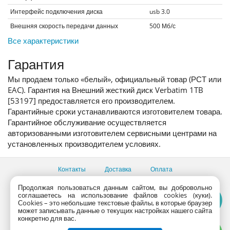
Интерфейс подключения диска
usb 3.0
Внешняя скорость передачи данных
500
Мб/с
Все характеристики
Гарантия
Мы продаем только «белый», официальный товар (РСТ или
EAC). Гарантия на Внешний жесткий диск Verbatim 1TB
[53197] предоставляется его производителем.
Гарантийные сроки устанавливаются изготовителем товара.
Гарантийное обслуживание осуществляется
авторизованными изготовителем сервисными центрами на
установленных производителем условиях.
Контакты
Доставка
Оплата
Продолжая пользоваться данным сайтом, вы добровольно
Все пункты выдачи
соглашаетесь на использование файлов cookies (куки).
Консультации продавцов по телефону:
+7 (495) 795-09-03,
Сookies – это небольшие текстовые файлы, в которые браузер
+7 (800) 775-09-03
может записывать данные о текущих настройках нашего сайта
PlanetaShop.ru © 2000 - 2017 | Все права защищены
конкретно для вас.