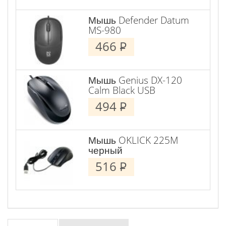
Мышь Defender Datum
MS-980
466
P
Мышь Genius DX-120
Calm Black USB
494
P
Мышь OKLICK 225M
черный
516
P