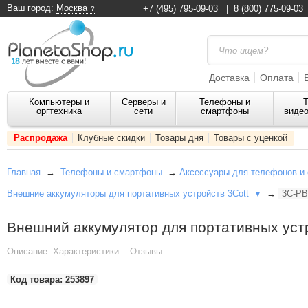
Ваш город:
Москва
+7 (495) 795-09-03
|
8 (800) 775-09-03
Доставка
Оплата
Компьютеры и
Серверы и
Телефоны и
Т
оргтехника
сети
смартфоны
видео
Распродажа
Клубные скидки
Товары дня
Товары с уценкой
Главная
→
Телефоны и смартфоны
→
Аксессуары для телефонов и
Внешние аккумуляторы для портативных устройств 3Cott
→
3C-PB
▼
Внешний аккумулятор для портативных уст
Описание
Характеристики
Отзывы
Код товара:
253897