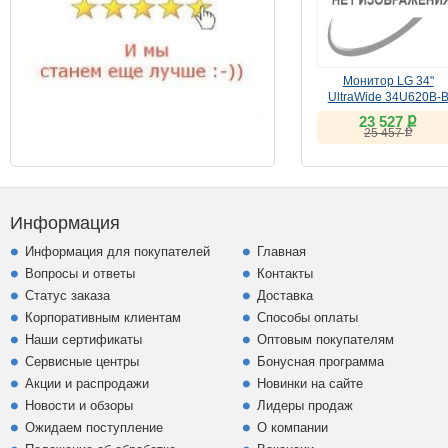
Монитор LG 34"
UltraWide 34U620B-
(VA, 144Hz)
ք
23 527
ք
25 457
Информация
Информация для покупателей
Главная
Вопросы и ответы
Контакты
Статус заказа
Доставка
Корпоративным клиентам
Способы оплаты
Наши сертификаты
Оптовым покупателям
Сервисные центры
Бонусная программа
Акции и распродажи
Новинки на сайте
Новости и обзоры
Лидеры продаж
Ожидаем поступление
О компании