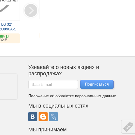
Клавиатура Meetion
Сушильная машина LG
 LG 32"
беспроводная
DC90V9V9WN
32U990A-S
ножничная WK310
ք
ք
underbolt 5)
2 413
70 990
ք
089
чёрная
ք
76 990
ք
182
Узнавайте о новых акциях и
распродажах
Положение об обработке персональных данных
Мы в социальных сетях
Мы принимаем