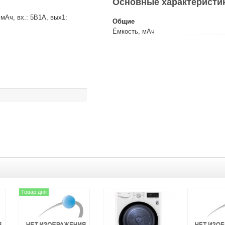
Основные характеристи
мАч, вх.: 5В1А, вых1:
Общие
Ёмкость, мАч
Товар дня