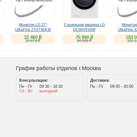
Монитор LG 27"
Сушильная машина LG
Монитор
B
UltraFine 27U730A-B
DC90V5V0W
UltraFine 
черный IPS
(IPS, 6K, Th
ք
ք
22 460
75 990
150 
ք
ք
24 674
84 688
151 
График работы отделов г.Москва
Консультации:
Доставка:
Пн - Пт
09:30 - 18:30
Пн - Пт
09:00 - 20:00
Сб - Вс
выходной