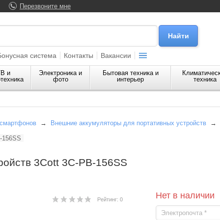
Перезвоните мне
Бонусная система
Контакты
Вакансии
В и
Электроника и
Бытовая техника и
Климатичес
техника
фото
интерьер
техника
 смартфонов
→
Внешние аккумуляторы для портативных устройств
→
-156SS
ройств 3Cott 3C-PB-156SS
Нет в наличии
Рейтинг: 0