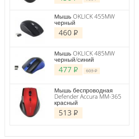
Мышь OKLICK 455MW
черный
460
P
Мышь OKLICK 485MW
черный/синий
477
P
603
P
Мышь беспроводная
Defender Accura MM-365
красный
513
P