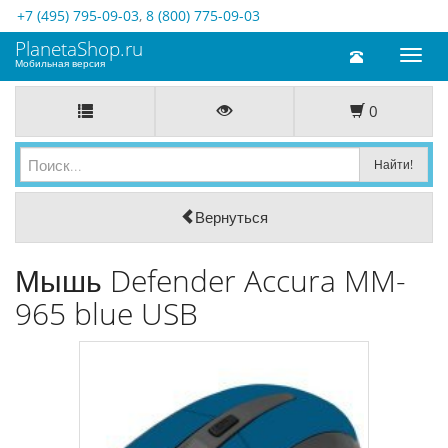
+7 (495) 795-09-03
,
8 (800) 775-09-03
PlanetaShop.ru
Toggl
Мобильная версия
naviga
0
Вернуться
Мышь Defender Accura MM-
965 blue USB