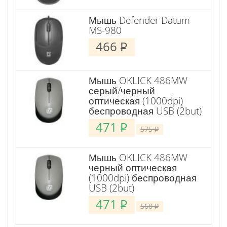
Мышь Defender Datum
MS-980
466
P
Мышь OKLICK 486MW
серый/черный
оптическая (1000dpi)
беспроводная USB (2but)
471
P
575
P
Мышь OKLICK 486MW
черный оптическая
(1000dpi) беспроводная
USB (2but)
471
P
568
P