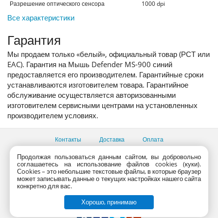
Разрешение оптического сенсора
1000
dpi
Все характеристики
Гарантия
Мы продаем только «белый», официальный товар (РСТ или
EAC). Гарантия на Мышь Defender MS-900 синий
предоставляется его производителем. Гарантийные сроки
устанавливаются изготовителем товара. Гарантийное
обслуживание осуществляется авторизованными
изготовителем сервисными центрами на установленных
производителем условиях.
Контакты
Доставка
Оплата
Продолжая пользоваться данным сайтом, вы добровольно
Все пункты выдачи
соглашаетесь на использование файлов cookies (куки).
Консультации продавцов по телефону:
+7 (495) 795-09-03,
Сookies – это небольшие текстовые файлы, в которые браузер
+7 (800) 775-09-03
может записывать данные о текущих настройках нашего сайта
PlanetaShop.ru © 2000 - 2017 | Все права защищены
конкретно для вас.
Хорошо, принимаю