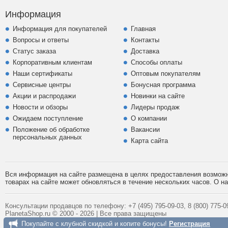
Информация
Информация для покупателей
Главная
Вопросы и ответы
Контакты
Статус заказа
Доставка
Корпоративным клиентам
Способы оплаты
Наши сертификаты
Оптовым покупателям
Сервисные центры
Бонусная программа
Акции и распродажи
Новинки на сайте
Новости и обзоры
Лидеры продаж
Ожидаем поступление
О компании
Положение об обработке
Вакансии
персональных данных
Карта сайта
Вся информация на сайте размещена в целях предоставления возможно
товарах на сайте может обновляться в течение нескольких часов. О 
Консультации продавцов по телефону:
+7 (495)
795-09-03,
8 (800)
775-09
PlanetaShop.ru © 2000 - 2026 | Все права защищены
Покупайте с клубной скидкой и копите бонусы!
Регистрация