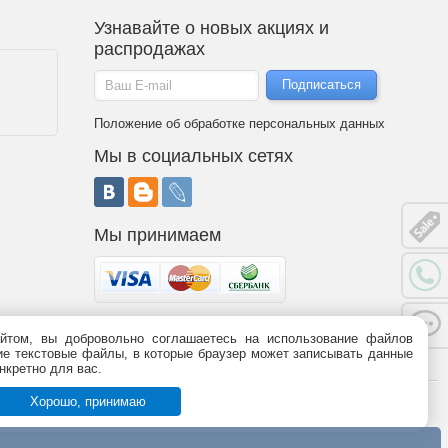
Узнавайте о новых акциях и
распродажах
Положение об обработке персональных данных
Мы в социальных сетях
Мы принимаем
йтом, вы добровольно соглашаетесь на использование файлов
 является публичной офертой (статья 437 ГК РФ). Информация о
ьшие текстовые файлы, в которые браузер может записывать данные
95-09-03,
8 (800)
775-09-03.
График работы.
нкретно для вас.
Хорошо, принимаю