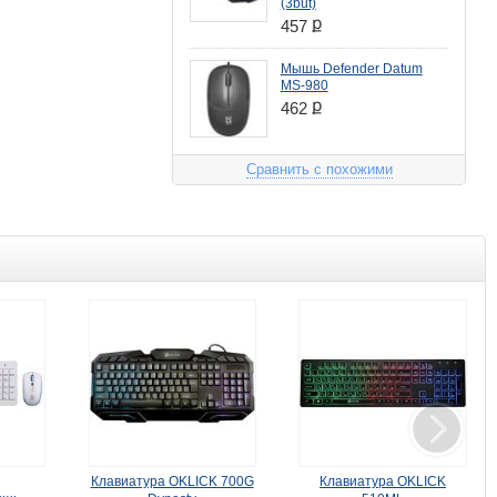
(3but)
ք
457
Мышь Defender Datum
MS-980
ք
462
Сравнить с похожими
Клавиатура OKLICK 700G
Клавиатура OKLICK
Кла