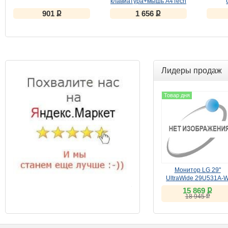
клавиатура+мышь A4Tech
A4 Fstyler F1010
ք
ք
901
1 656
клав:черный/оранжевый
мышь:черный/оранжевый
USB Multimedia
Лидеры продаж
Товар дня
Монитор LG 29"
UltraWide 29U531A-
(IPS, 100Hz)
ք
15 869
ք
18 945