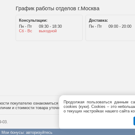
График работы отделов г.Москва
Консультации:
Доставка:
Пн - Пт
09:30 - 18:30
Пн - Пт
09:00 - 20:00
Сб - Вс
выходной
Продолжая пользоваться данным са
сти покупателю ознакомиться с товаром перед его приобретением, и не
cookies (куки). Сookies – это небол
наличии и стоимости товара уточняйте у менеджера по телефону
+7 (495)
7
о текущих настройках нашего сайта ко
-03.
Мои бонусы
:
авторизуйтесь