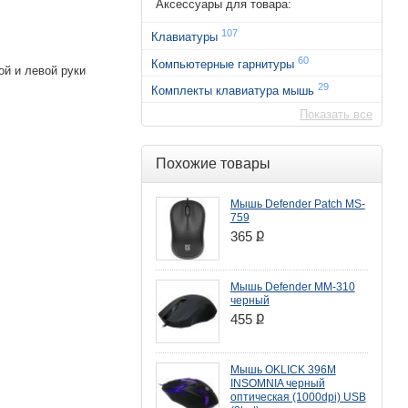
Аксессуары для товара:
107
Клавиатуры
60
Компьютерные гарнитуры
ой и левой руки
29
Комплекты клавиатура мышь
Показать все
Похожие товары
Мышь Defender Patch MS-
759
ք
365
Мышь Defender MM-310
черный
ք
455
Мышь OKLICK 396M
INSOMNIA черный
оптическая (1000dpi) USB