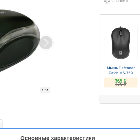
Сравнить
Мышь Defender
Patch MS-759
ք
365
ք
470
1 / 4
Основные характеристики