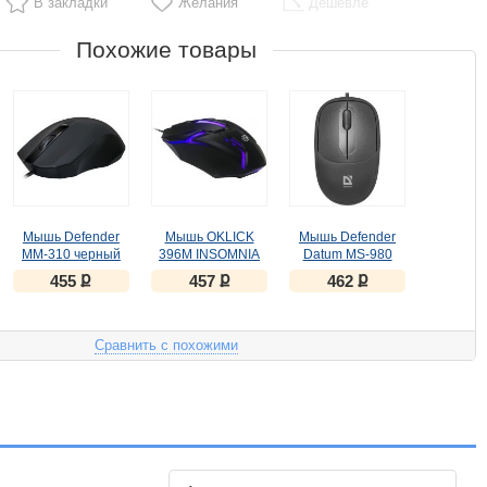
В закладки
Желания
Дешевле
Похожие товары
Мышь Defender
Мышь OKLICK
Мышь Defender
MM-310 черный
396M INSOMNIA
Datum MS-980
черный
ք
ք
ք
455
457
462
оптическая
(1000dpi) USB
(3but)
Сравнить с похожими