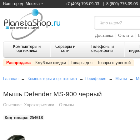
Ваш город:
Москва
+7 (495) 795-09-03
|
8 (800) 775-09-03
Доставка
Оплата
Компьютеры и
Серверы и
Телефоны и
Т
оргтехника
сети
смартфоны
видео
Распродажа
Клубные скидки
Товары дня
Товары с уценкой
Главная
→
Компьютеры и оргтехника
→
Периферия
→
Мыши
→
М
Мышь Defender MS-900 черный
Описание
Характеристики
Отзывы
Код товара:
254618