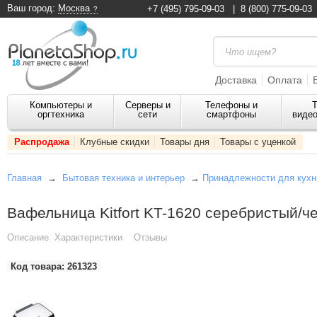
Ваш город:
Москва
+7 (495) 795-09-03
|
8 (800) 775-09-03
Доставка
Оплата
Компьютеры и
Серверы и
Телефоны и
Т
оргтехника
сети
смартфоны
видео
Распродажа
Клубные скидки
Товары дня
Товары с уценкой
Главная
→
Бытовая техника и интерьер
→
Принадлежности для кухн
Вафельница Kitfort KT-1620 серебристый/ч
Описание
Характеристики
Отзывы
Код товара:
261323