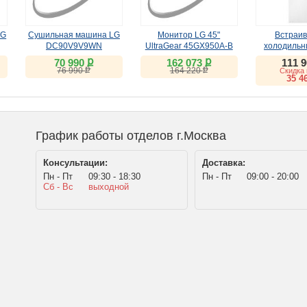
LG
Сушильная машина LG
Монитор LG 45"
Встраи
DC90V9V9WN
UltraGear 45GX950A-B
холодильн
(OLED, WUHD 165Hz /
SN26
ք
ք
70 990
162 073
111 
WFHD 330Hz, 5K2K)
ք
ք
76 990
164 220
Скидка 
35 4
График работы отделов г.Москва
Консультации:
Доставка:
Пн - Пт
09:30 - 18:30
Пн - Пт
09:00 - 20:00
Сб - Вс
выходной