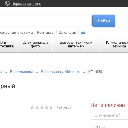
Перезвоните мне
Бонусная система
Контакты
Вакансии
В и
Электроника и
Бытовая техника и
Климатичес
техника
фото
интерьер
техника
и
→
Вафельницы
→
Вафельницы Kitfort
→
KT-1620
▼
ерный
Нет в наличии
Рейтинг: 0