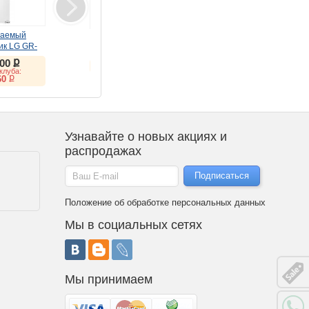
ваемый
Стиральная машина LG
Монитор LG 34"
ик LG GR-
F2V9GC9W
UltraWide 34U620B-B
6LLP
ք
(VA, 144Hz)
900
ք
ք
59 280
23 527
клуба:
ք
25 457
ք
60
Узнавайте о новых акциях и
распродажах
Положение об обработке персональных данных
Мы в социальных сетях
Мы принимаем