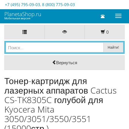
+7 (495) 795-09-03
,
8 (800) 775-09-03
PlanetaShop.ru
Toggl
Мобильная версия
naviga
0
Вернуться
Тонер-картридж для
лазерных аппаратов Cactus
CS-TK8305C голубой для
Kyocera Mita
3050/3051/3550/3551
(15000стр.)