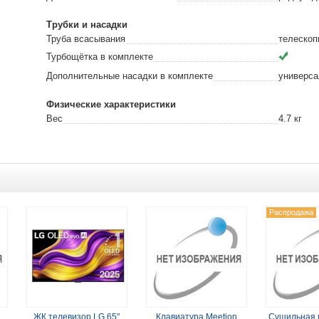
Трубки и насадки
Труба всасывания
телескоп
Турбощётка в комплекте
Дополнительные насадки в комплекте
универса
Физические характеристики
Вес
4.7
кг
Распродажа
ЖК телевизор LG 65"
Клавиатура Meetion
Сушильная 