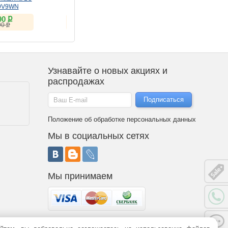
9V9WN
UltraWide 34U620B-B
UltraWide 34U640B-B
(VA, 144Hz)
(VA, 144Hz)
ք
ք
ք
90
23 527
26 325
ք
ք
ք
90
25 457
33 412
Узнавайте о новых акциях и
распродажах
Положение об обработке персональных данных
Мы в социальных сетях
Мы принимаем