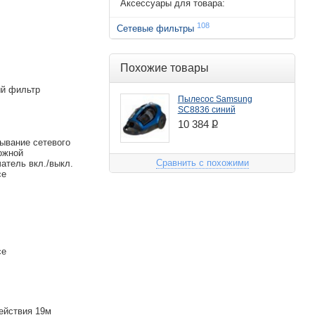
Аксессуары для товара:
108
Сетевые фильтры
Похожие товары
ый фильтр
Пылесос Samsung
SC8836 синий
ք
10 384
ывание сетевого
ожной
Сравнить с похожими
атель вкл./выкл.
се
се
ействия 19м