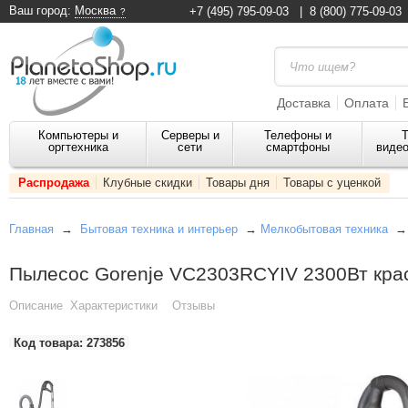
Ваш город:
Москва
+7 (495) 795-09-03
|
8 (800) 775-09-03
Доставка
Оплата
Компьютеры и
Серверы и
Телефоны и
Т
оргтехника
сети
смартфоны
видео
Распродажа
Клубные скидки
Товары дня
Товары с уценкой
Главная
→
Бытовая техника и интерьер
→
Мелкобытовая техника
Пылесос Gorenje VC2303RCYIV 2300Вт кра
Описание
Характеристики
Отзывы
Код товара:
273856