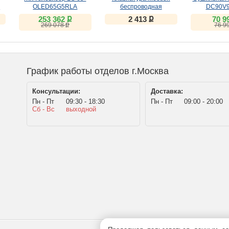
B
OLED65G5RLA
беспроводная
DC90V
ножничная WK310
ք
ք
253 362
2 413
70 9
чёрная
ք
269 078
76 9
График работы отделов г.Москва
Консультации:
Доставка:
Пн - Пт
09:30 - 18:30
Пн - Пт
09:00 - 20:00
Сб - Вс
выходной