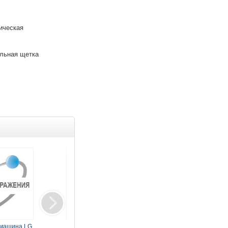
ическая
льная щетка
Товар дня
машина LG
Монитор LG 34"
Монитор LG 34"