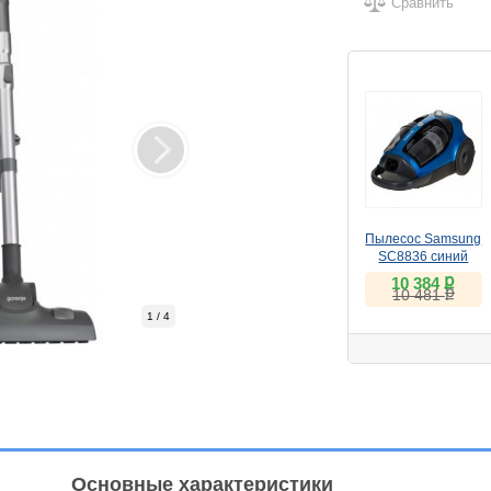
Сравнить
Пылесос Samsung
SC8836 синий
ք
10 384
ք
10 481
1 / 4
Основные характеристики