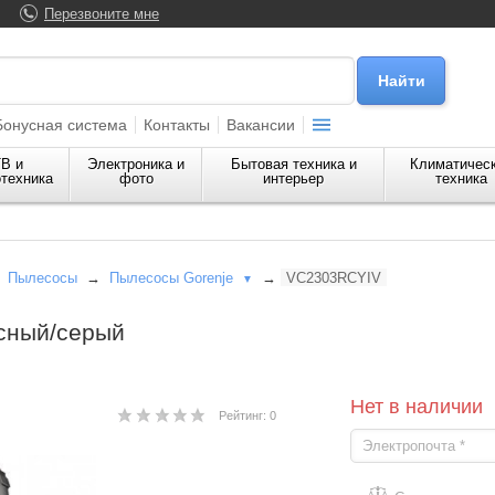
Перезвоните мне
Бонусная система
Контакты
Вакансии
В и
Электроника и
Бытовая техника и
Климатичес
техника
фото
интерьер
техника
→
Пылесосы
→
Пылесосы Gorenje
→
VC2303RCYIV
▼
сный/серый
Нет в наличии
Рейтинг: 0