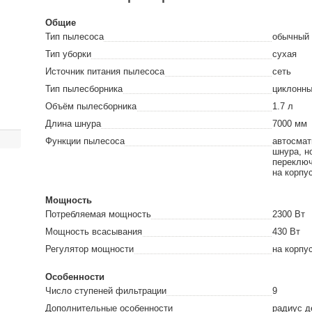
Общие
Тип пылесоса
обычный
Тип уборки
сухая
Источник питания пылесоса
сеть
Тип пылесборника
циклонн
Объём пылесборника
1.7
л
Длина шнура
7000
мм
Функции пылесоса
автосмат
шнура, н
переключ
на корпу
Мощность
Потребляемая мощность
2300
Вт
Мощность всасывания
430
Вт
Регулятор мощности
на корпу
Особенности
Число ступеней фильтрации
9
Дополнительные особенности
радиус д