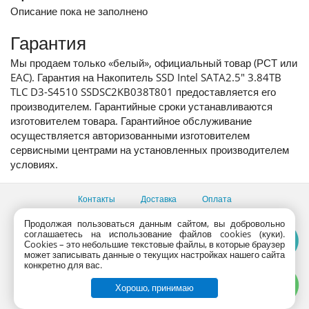
Описание пока не заполнено
Гарантия
Мы продаем только «белый», официальный товар (РСТ или
EAC). Гарантия на Накопитель SSD Intel SATA2.5" 3.84TB
TLC D3-S4510 SSDSC2KB038T801 предоставляется его
производителем. Гарантийные сроки устанавливаются
изготовителем товара. Гарантийное обслуживание
осуществляется авторизованными изготовителем
сервисными центрами на установленных производителем
условиях.
Контакты
Доставка
Оплата
Все пункты выдачи
Продолжая пользоваться данным сайтом, вы добровольно
соглашаетесь на использование файлов cookies (куки).
Консультации продавцов по телефону:
+7 (495) 795-09-03,
Сookies – это небольшие текстовые файлы, в которые браузер
+7 (800) 775-09-03
может записывать данные о текущих настройках нашего сайта
PlanetaShop.ru © 2000 - 2017 | Все права защищены
конкретно для вас.
Хорошо, принимаю