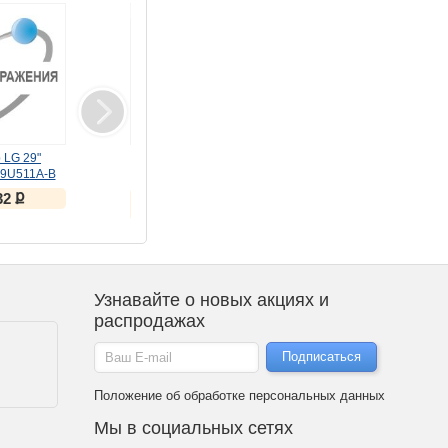
Товар дня
 LG 29"
Монитор LG 29"
Монитор LG 34"
29U511A-B
UltraWide 29U531A-W
UltraWide 34U640B-B
100Hz)
(IPS, 100Hz)
(VA, 144Hz)
ք
ք
ք
32
15 869
26 325
ք
ք
18 945
33 412
Узнавайте о новых акциях и
распродажах
Положение об обработке персональных данных
Мы в социальных сетях