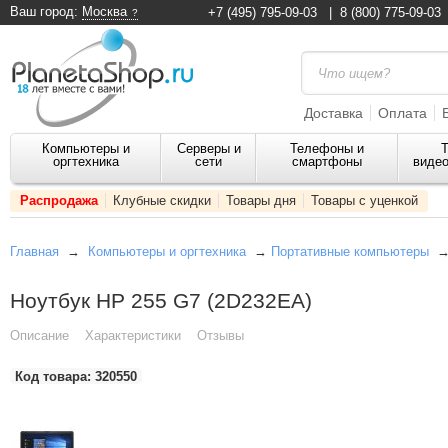
Ваш город:
Москва
+7 (495) 795-09-03
|
8 (800) 775-09-03
Доставка
Оплата
Компьютеры и
Серверы и
Телефоны и
Т
оргтехника
сети
смартфоны
видео
Распродажа
Клубные скидки
Товары дня
Товары с уценкой
Главная
→
Компьютеры и оргтехника
→
Портативные компьютеры
Ноутбук HP 255 G7 (2D232EA)
Описание
Характеристики
Отзывы
Код товара:
320550