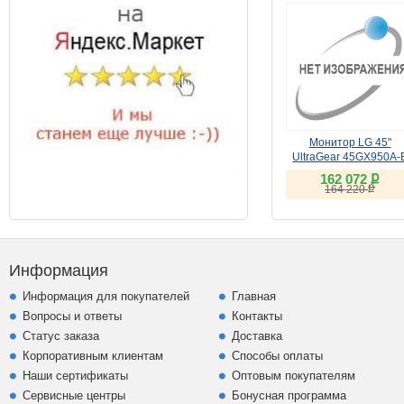
Монитор LG 45"
UltraGear 45GX950A-
(OLED, WUHD 165Hz 
ք
162 072
WFHD 330Hz, 5K2K)
ք
164 220
Информация
Информация для покупателей
Главная
Вопросы и ответы
Контакты
Статус заказа
Доставка
Корпоративным клиентам
Способы оплаты
Наши сертификаты
Оптовым покупателям
Сервисные центры
Бонусная программа