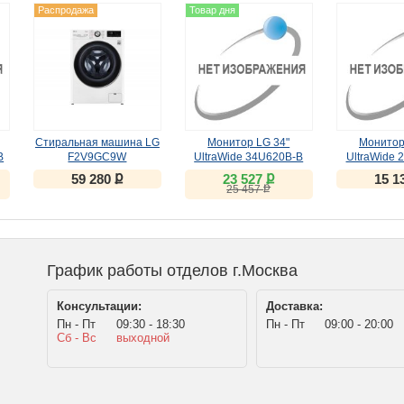
Распродажа
Товар дня
Стиральная машина LG
Монитор LG 34"
Монитор
B
F2V9GC9W
UltraWide 34U620B-B
UltraWide 
/
(VA, 144Hz)
(IPS, 
ք
ք
59 280
23 527
15 1
ք
25 457
График работы отделов г.Москва
Консультации:
Доставка:
Пн - Пт
09:30 - 18:30
Пн - Пт
09:00 - 20:00
Сб - Вс
выходной