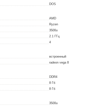
DOS
AMD
Ryzen
3500u
2.1
ГГц
4
встроенный
radeon vega 8
DDR4
8
Гб
8
Гб
3500u