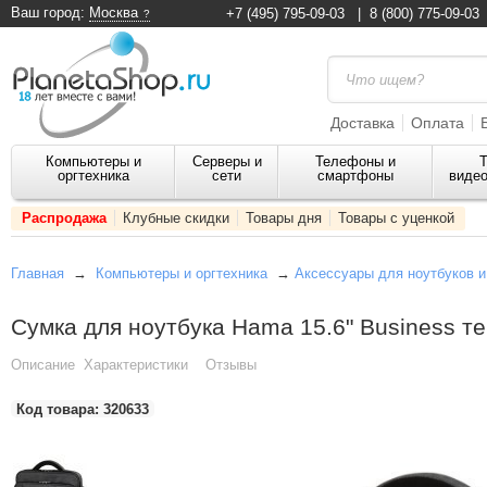
Ваш город:
Москва
+7 (495) 795-09-03
|
8 (800) 775-09-03
Доставка
Оплата
Компьютеры и
Серверы и
Телефоны и
Т
оргтехника
сети
смартфоны
видео
Распродажа
Клубные скидки
Товары дня
Товары с уценкой
Главная
→
Компьютеры и оргтехника
→
Аксессуары для ноутбуков 
Сумка для ноутбука Hama 15.6" Business т
Описание
Характеристики
Отзывы
Код товара:
320633