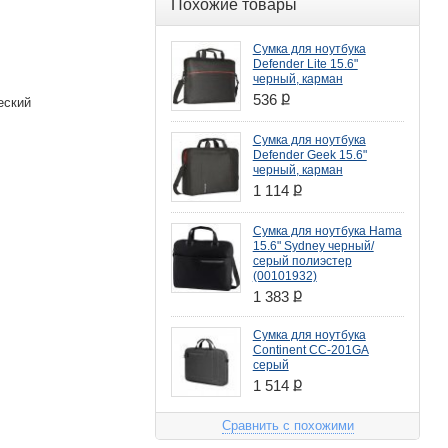
Похожие товары
Сумка для ноутбука
Defender Lite 15.6"
черный, карман
ք
536
еский
Сумка для ноутбука
Defender Geek 15.6"
черный, карман
ք
1 114
Сумка для ноутбука Hama
15.6" Sydney черный/
серый полиэстер
(00101932)
ք
1 383
Сумка для ноутбука
Continent CC-201GA
серый
ք
1 514
Сравнить с похожими