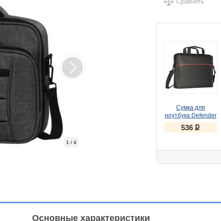
Сравнить
Сумка для
ноутбука Defender
Lite 15.6" черный,
ք
536
карман
1 / 4
Основные характеристики