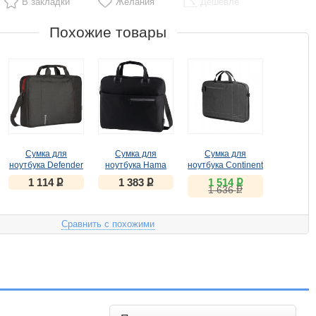
В закладки
Желания
Дешевле
Похожие товары
Сумка для
Сумка для
Сумка для
ноутбука Defender
ноутбука Hama
ноутбука Continent
Geek 15.6"
15.6" Sydney
CC-201GA серый
ք
ք
ք
1 114
1 383
1 514
ք
черный, карман
черный/серый
1 636
полиэстер
(00101932)
Сравнить с похожими