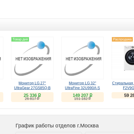
Товар дня
Распродажа
Монитор LG 27"
Монитор LG 32"
Стиральная
UltraGear 27GS85Q-B
UltraFine 32U990A-S
F2V9
(IPS, 180Hz)
(IPS, 6K, Thunderbolt 5)
ք
ք
25 336
149 207
59 2
ք
ք
26 817
151 182
График работы отделов г.Москва