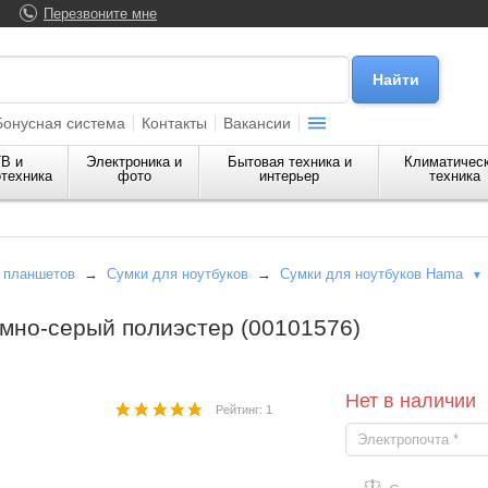
Перезвоните мне
Бонусная система
Контакты
Вакансии
В и
Электроника и
Бытовая техника и
Климатичес
техника
фото
интерьер
техника
и планшетов
→
Сумки для ноутбуков
→
Сумки для ноутбуков Hama
▼
емно-серый полиэстер (00101576)
Нет в наличии
Рейтинг: 1