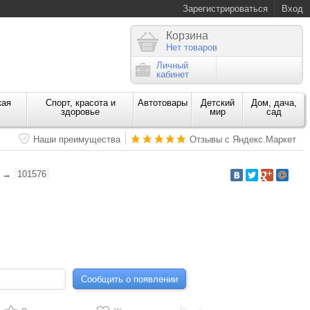
Зарегистрироваться
Вход
Корзина
Нет товаров
Личный
кабинет
кая
Спорт, красота и
Автотовары
Детский
Дом, дача,
здоровье
мир
сад
Наши преимущества
Отзывы с Яндекс.Маркет
→
101576
Сообщить о появлении