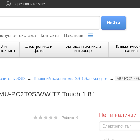
Перезвоните мне
Бонусная система
Контакты
Вакансии
В и
Электроника и
Бытовая техника и
Климатичес
техника
фото
интерьер
техника
опитель SSD
→
Внешний накопитель SSD Samsung
→
MU-PC2T0
▼
 MU-PC2T0S/WW T7 Touch 1.8"
Нет в наличии
Рейтинг: 0