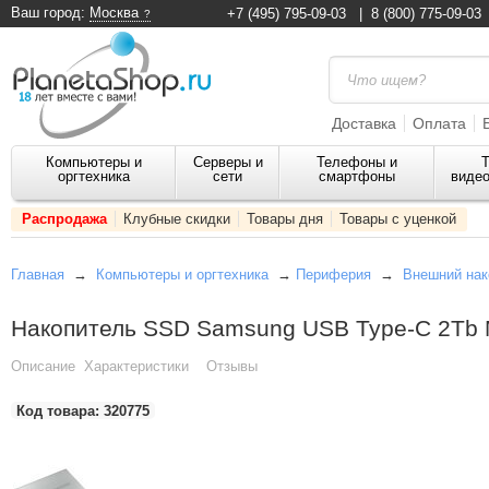
Ваш город:
Москва
+7 (495) 795-09-03
|
8 (800) 775-09-03
Доставка
Оплата
Компьютеры и
Серверы и
Телефоны и
Т
оргтехника
сети
смартфоны
видео
Распродажа
Клубные скидки
Товары дня
Товары с уценкой
Главная
→
Компьютеры и оргтехника
→
Периферия
→
Внешний нак
Накопитель SSD Samsung USB Type-C 2Tb
Описание
Характеристики
Отзывы
Код товара:
320775