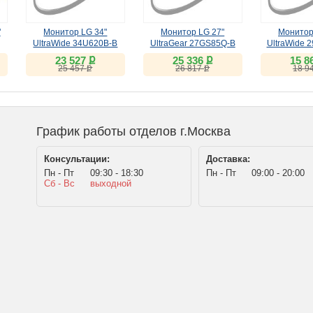
"
Монитор LG 34"
Монитор LG 27"
Монитор
UltraWide 34U620B-B
UltraGear 27GS85Q-B
UltraWide 
(VA, 144Hz)
(IPS, 180Hz)
(IPS, 
ք
ք
23 527
25 336
15 8
ք
ք
25 457
26 817
18 9
График работы отделов г.Москва
Консультации:
Доставка:
Пн - Пт
09:30 - 18:30
Пн - Пт
09:00 - 20:00
Сб - Вс
выходной