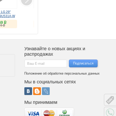
 LG 29"
Монитор LG 27"
Стиральная машина LG
29U531A-W
UltraFine 27U730A-B
F2V9GC9W
100Hz)
черный IPS
ք
ք
ք
69
22 328
59 280
ք
ք
45
24 674
Узнавайте о новых акциях и
распродажах
Положение об обработке персональных данных
Мы в социальных сетях
Мы принимаем