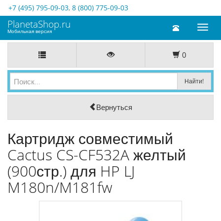
+7 (495) 795-09-03
,
8 (800) 775-09-03
PlanetaShop.ru
Toggl
Мобильная версия
naviga
0
Вернуться
Картридж совместимый
Cactus CS-CF532A желтый
(900стр.) для HP LJ
M180n/M181fw