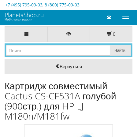
+7 (495) 795-09-03
,
8 (800) 775-09-03
PlanetaShop.ru
Toggl
Мобильная версия
naviga
0
Вернуться
Картридж совместимый
Cactus CS-CF531A голубой
(900стр.) для HP LJ
M180n/M181fw