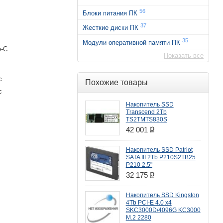
56
Блоки питания ПК
37
Жесткие диски ПК
35
Модули оперативной памяти ПК
e-C
Показать все
с
Похожие товары
с
Накопитель SSD
Transcend 2Tb
TS2TMTS830S
ք
42 001
Накопитель SSD Patriot
SATA III 2Tb P210S2TB25
P210 2.5"
ք
32 175
Накопитель SSD Kingston
4Tb PCI-E 4.0 x4
SKC3000D/4096G KC3000
M.2 2280