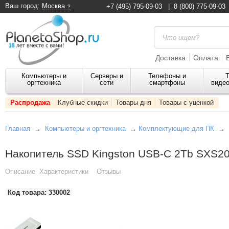
Ваш город:
Москва
+7 (495) 795-09-03
|
8 (800) 775-09-03
Доставка
Оплата
Компьютеры и
Серверы и
Телефоны и
Т
оргтехника
сети
смартфоны
видео
Распродажа
Клубные скидки
Товары дня
Товары с уценкой
Главная
→
Компьютеры и оргтехника
→
Комплектующие для ПК
→
Накопитель SSD Kingston USB-C 2Tb SXS20
Описание
Характеристики
Отзывы
Код товара:
330002