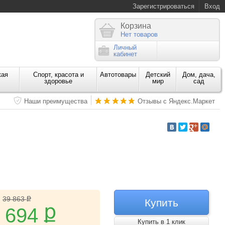
Зарегистрироваться
Вход
Корзина
Нет товаров
Личный
кабинет
кая
Спорт, красота и
Автотовары
Детский
Дом, дача,
здоровье
мир
сад
Наши преимущества
Отзывы с Яндекс.Маркет
ք
39 863
Купить
ք
 694
Купить в 1 клик