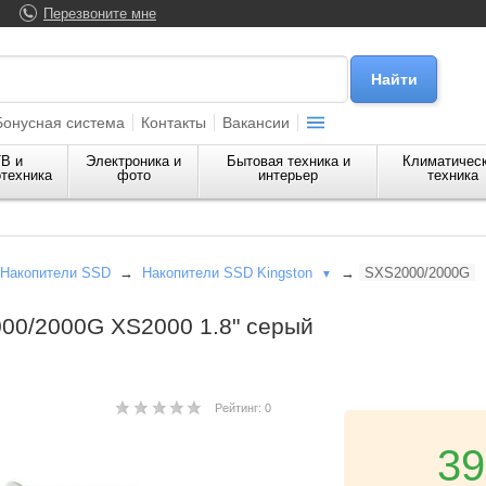
Перезвоните мне
Бонусная система
Контакты
Вакансии
В и
Электроника и
Бытовая техника и
Климатичес
техника
фото
интерьер
техника
Накопители SSD
→
Накопители SSD Kingston
→
SXS2000/2000G
▼
00/2000G XS2000 1.8" серый
Рейтинг: 0
39