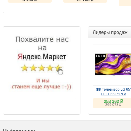
Лидеры продаж
ЖК телевизор LG 65
OLED65G5RLA
ք
253 362
ք
269 078
Информация