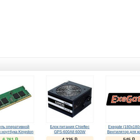
ль оперативной
Блок питания Chieftec
Exegate (180x18
 ноутбука Kingston
GPS-600A8 600W
Вентилятор для к
4S17D8/16 16GB
ք
ք
ք
6 761
4 235
545