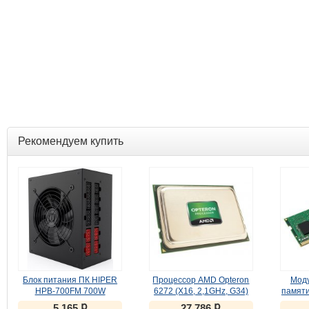
Рекомендуем купить
Блок питания ПК HIPER
Процессор AMD Opteron
Моду
HPB-700FM 700W
6272 (X16, 2,1GHz, G34)
памяти
oem (OS6272WKTGGGU)
KVR2
ք
ք
5 165
27 786