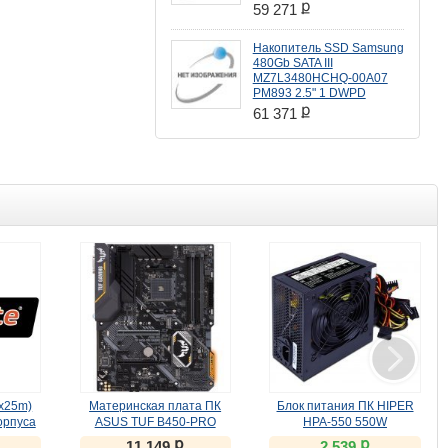
ք
59 271
Накопитель SSD Samsung
480Gb SATA III
MZ7L3480HCHQ-00A07
PM893 2.5" 1 DWPD
ք
61 371
0x25m)
Материнская плата ПК
Блок питания ПК HIPER
М
орпуса
ASUS TUF B450-PRO
HPA-550 550W
п
GAMING
ք
ք
11 149
2 539