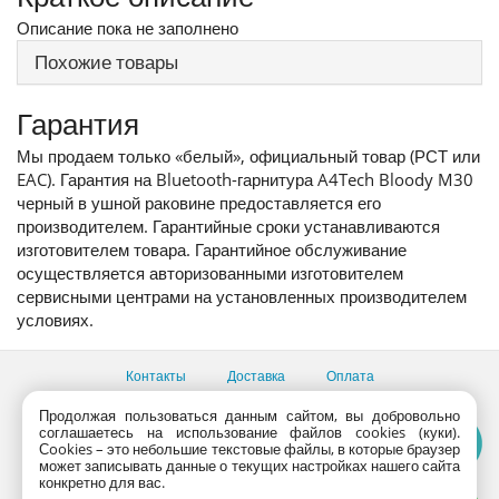
Описание пока не заполнено
Похожие товары
Гарантия
Мы продаем только «белый», официальный товар (РСТ или
EAC). Гарантия на Bluetooth-гарнитура A4Tech Bloody M30
черный в ушной раковине предоставляется его
производителем. Гарантийные сроки устанавливаются
изготовителем товара. Гарантийное обслуживание
осуществляется авторизованными изготовителем
сервисными центрами на установленных производителем
условиях.
Контакты
Доставка
Оплата
Все пункты выдачи
Продолжая пользоваться данным сайтом, вы добровольно
соглашаетесь на использование файлов cookies (куки).
Консультации продавцов по телефону:
+7 (495) 795-09-03,
Сookies – это небольшие текстовые файлы, в которые браузер
+7 (800) 775-09-03
может записывать данные о текущих настройках нашего сайта
PlanetaShop.ru © 2000 - 2017 | Все права защищены
конкретно для вас.