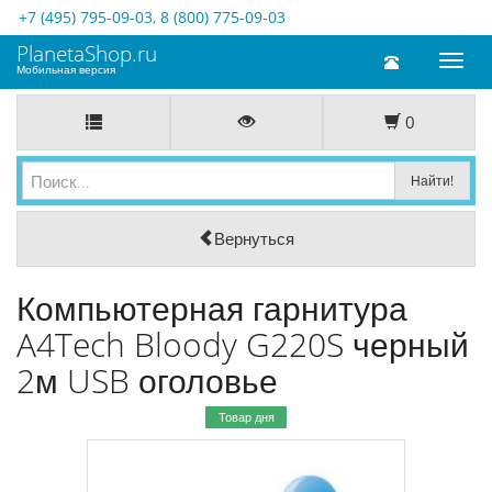
+7 (495) 795-09-03
,
8 (800) 775-09-03
PlanetaShop.ru
Toggl
Мобильная версия
naviga
0
Вернуться
Компьютерная гарнитура
A4Tech Bloody G220S черный
2м USB оголовье
Товар дня