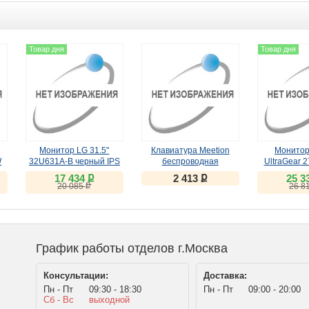
Товар дня
Товар дня
Монитор LG 31.5"
Клавиатура Meetion
Монитор
W
32U631A-B черный IPS
беспроводная
UltraGear 
ножничная WK310
(IPS, 
ք
ք
17 434
2 413
25 3
чёрная
ք
20 085
26 8
График работы отделов г.Москва
Консультации:
Доставка:
Пн - Пт
09:30 - 18:30
Пн - Пт
09:00 - 20:00
Сб - Вс
выходной