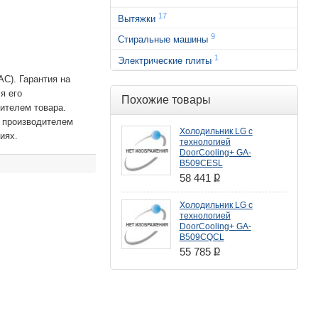
17
Вытяжки
9
Стиральные машины
1
Электрические плиты
C). Гарантия на
я его
Похожие товары
ителем товара.
 производителем
Холодильник LG с
иях.
технологией
DoorCooling+ GA-
B509CESL
ք
58 441
Холодильник LG с
технологией
DoorCooling+ GA-
B509CQCL
ք
55 785