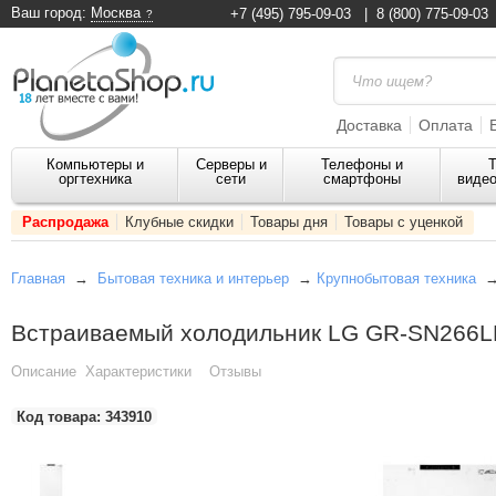
Ваш город:
Москва
+7 (495) 795-09-03
|
8 (800) 775-09-03
Доставка
Оплата
Компьютеры и
Серверы и
Телефоны и
Т
оргтехника
сети
смартфоны
видео
Распродажа
Клубные скидки
Товары дня
Товары с уценкой
Главная
→
Бытовая техника и интерьер
→
Крупнобытовая техника
Встраиваемый холодильник LG GR-SN266L
Описание
Характеристики
Отзывы
Код товара:
343910