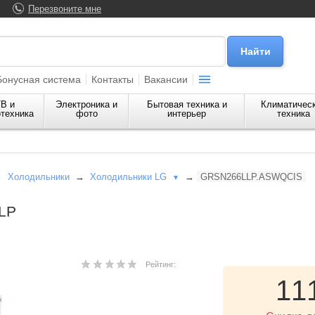
Перезвоните мне
Бонусная система
Контакты
Вакансии
В и
Электроника и
Бытовая техника и
Климатичес
техника
фото
интерьер
техника
→
Холодильники
→
Холодильники LG
→
GRSN266LLP.ASWQCIS
▼
LP
Рейтинг:
11