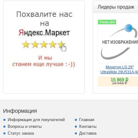
Лидеры продаж
Товар дня
Монитор LG 29"
UltraWide 29U531A-
(IPS, 100Hz)
ք
15 869
ք
18 945
Информация
Информация для покупателей
Главная
Вопросы и ответы
Контакты
Статус заказа
Доставка