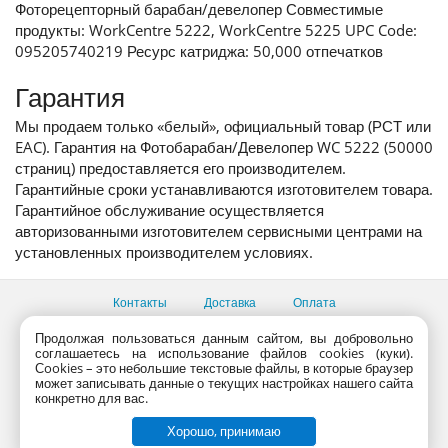
Фоторецепторный барабан/девелопер Совместимые
продукты: WorkCentre 5222, WorkCentre 5225 UPC Code:
095205740219 Ресурс катриджа: 50,000 отпечатков
Гарантия
Мы продаем только «белый», официальный товар (РСТ или
EAC). Гарантия на Фотобарабан/Девелопер WC 5222 (50000
страниц) предоставляется его производителем.
Гарантийные сроки устанавливаются изготовителем товара.
Гарантийное обслуживание осуществляется
авторизованными изготовителем сервисными центрами на
установленных производителем условиях.
Контакты
Доставка
Оплата
Все пункты выдачи
Продолжая пользоваться данным сайтом, вы добровольно
соглашаетесь на использование файлов cookies (куки).
Консультации продавцов по телефону:
+7 (495) 795-09-03,
Сookies – это небольшие текстовые файлы, в которые браузер
+7 (800) 775-09-03
может записывать данные о текущих настройках нашего сайта
PlanetaShop.ru © 2000 - 2017 | Все права защищены
конкретно для вас.
Хорошо, принимаю