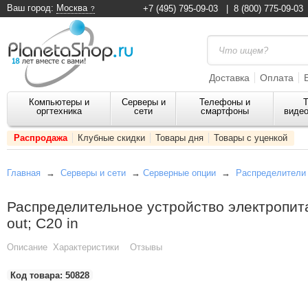
Ваш город:
Москва
+7 (495) 795-09-03
|
8 (800) 775-09-03
Доставка
Оплата
Компьютеры и
Серверы и
Телефоны и
Т
оргтехника
сети
смартфоны
видео
Распродажа
Клубные скидки
Товары дня
Товары с уценкой
Главная
→
Серверы и сети
→
Серверные опции
→
Распределители 
Распределительное устройство электропита
out; C20 in
Описание
Характеристики
Отзывы
Код товара:
50828