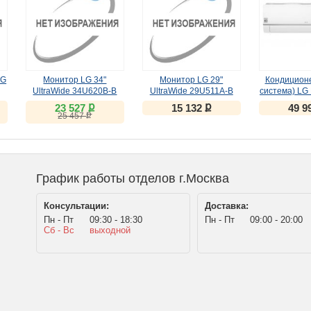
LG
Монитор LG 34"
Монитор LG 29"
Кондиционе
UltraWide 34U620B-B
UltraWide 29U511A-B
система) LG
(VA, 144Hz)
(IPS, 100Hz)
inverter PC
ք
ք
23 527
15 132
49 9
ք
25 457
График работы отделов г.Москва
Консультации:
Доставка:
Пн - Пт
09:30 - 18:30
Пн - Пт
09:00 - 20:00
Сб - Вс
выходной