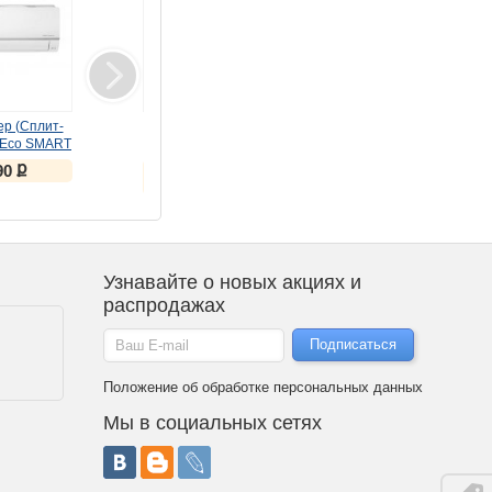
р (Сплит-
Сушильная машина LG
Клавиатура Meetion
 Eco SMART
DC90V5V0W
беспроводная
09SQR белый
ножничная K230MW
ք
ք
ք
90
75 990
2 566
чёрная
ք
ք
84 688
2 889
Узнавайте о новых акциях и
распродажах
Положение об обработке персональных данных
Мы в социальных сетях