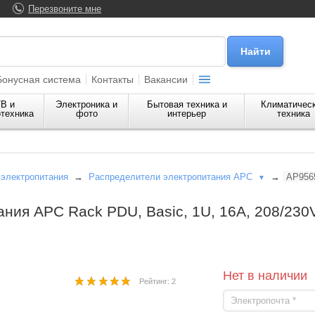
Перезвоните мне
Бонусная система
Контакты
Вакансии
В и
Электроника и
Бытовая техника и
Климатичес
техника
фото
интерьер
техника
электропитания
→
Распределители электропитания APC
→
AP956
▼
ния APC Rack PDU, Basic, 1U, 16A, 208/230V
Нет в наличии
Рейтинг: 2