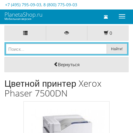
+7 (495) 795-09-03
,
8 (800) 775-09-03
PlanetaShop.ru
Toggl
Мобильная версия
naviga
0
Вернуться
Цветной принтер Xerox
Phaser 7500DN