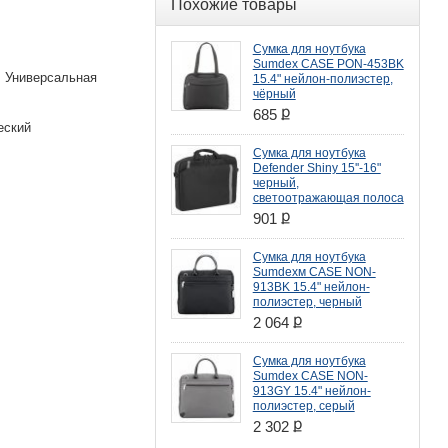
Похожие товары
Сумка для ноутбука
Sumdex CASE PON-453BK
 Универсальная
15.4" нейлон-полиэстер,
чёрный
ք
685
еский
Сумка для ноутбука
Defender Shiny 15''-16"
черный,
светоотражающая полоса
ք
901
Сумка для ноутбука
Sumdexм CASE NON-
913BK 15.4" нейлон-
полиэстер, черный
ք
2 064
Сумка для ноутбука
Sumdex CASE NON-
913GY 15.4" нейлон-
полиэстер, серый
ք
2 302