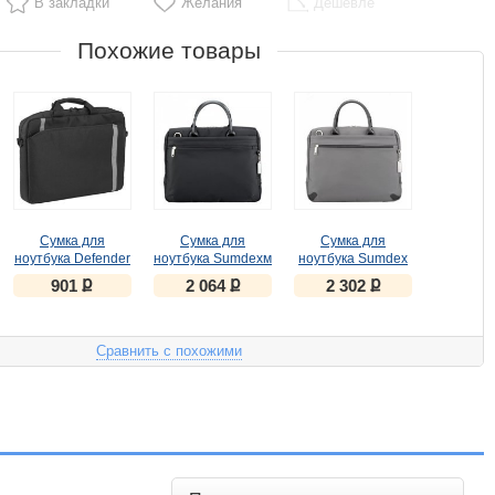
В закладки
Желания
Дешевле
Похожие товары
Сумка для
Сумка для
Сумка для
ноутбука Defender
ноутбука Sumdexм
ноутбука Sumdex
Shiny 15''-16"
CASE NON-913BK
CASE NON-913GY
ք
ք
ք
901
2 064
2 302
черный,
15.4" нейлон-
15.4" нейлон-
светоотражающая
полиэстер,
полиэстер, серый
полоса
черный
Сравнить с похожими