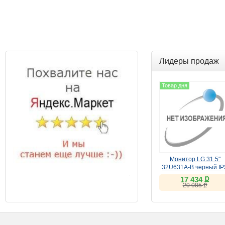
Лидеры продаж
Товар дня
Монитор LG 31.5"
32U631A-B черный IP
ք
17 434
ք
20 085