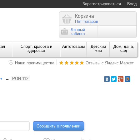
Зарегистрироваться
Вход
Корзина
Нет товаров
Личный
кабинет
кая
Спорт, красота и
Автотовары
Детский
Дом, дача,
здоровье
мир
сад
Наши преимущества
Отзывы с Яндекс.Маркет
→
PON-112
▼
Сообщить о появлении