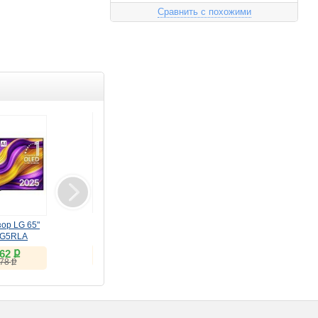
Сравнить с похожими
Монитор LG 32"
Клавиатура Meetion
ор LG 65"
UltraFine 32U990A-S
беспроводная
G5RLA
(IPS, 6K, Thunderbolt 5)
ножничная WK310
ք
ք
150 597
2 413
ք
362
чёрная
ք
151 182
ք
078