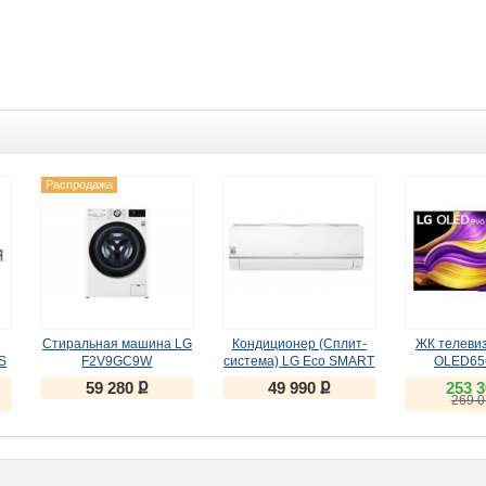
Распродажа
Стиральная машина LG
Кондиционер (Сплит-
ЖК телевиз
S
F2V9GC9W
система) LG Eco SMART
OLED65
inverter PC09SQR белый
ք
ք
59 280
49 990
253 
269 