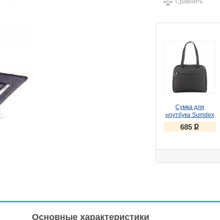
Сравнить
Сумка для
ноутбука Sumdex
CASE PON-453BK
ք
685
15.4" нейлон-
полиэстер,
чёрный
Основные характеристики