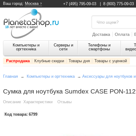
Ваш город:
Москва
+7 (495) 795-09-03
|
8 (800) 775-09-03
Доставка
Оплата
Компьютеры и
Серверы и
Телефоны и
Т
оргтехника
сети
смартфоны
видео
Распродажа
Клубные скидки
Товары дня
Товары с уценкой
Главная
→
Компьютеры и оргтехника
→
Аксессуары для ноутбуков 
Сумка для ноутбука Sumdex CASE PON-112 
Описание
Характеристики
Отзывы
Код товара:
6799