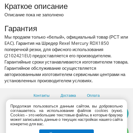
Краткое описание
Описание пока не заполнено
Гарантия
Мы продаем только «белый», официальный товар (РСТ или
EAC). Гарантия на Шредер Rexel Mercury RDX1850
поперечной резки, для офисного использования
(2102421EU) предоставляется его производителем.
Гарантийные сроки устанавливаются изготовителем товара.
Гарантийное обслуживание осуществляется
авторизованными изготовителем сервисными центрами на
установленных производителем условиях.
Контакты
Доставка
Оплата
Все пункты выдачи
Продолжая пользоваться данным сайтом, вы добровольно
соглашаетесь на использование файлов cookies (куки).
Консультации продавцов по телефону:
+7 (495) 795-09-03,
Сookies – это небольшие текстовые файлы, в которые браузер
+7 (800) 775-09-03
может записывать данные о текущих настройках нашего сайта
PlanetaShop.ru © 2000 - 2017 | Все права защищены
конкретно для вас.