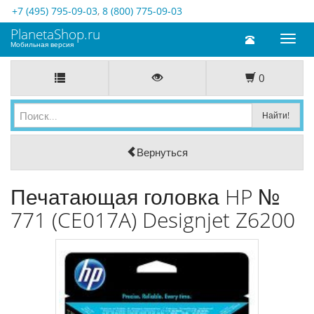
+7 (495) 795-09-03
,
8 (800) 775-09-03
PlanetaShop.ru
Toggl
Мобильная версия
naviga
0
Вернуться
Печатающая головка HP №
771 (CE017A) Designjet Z6200