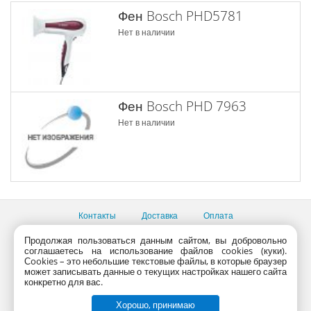
Фен Bosch PHD5781
Нет в наличии
Фен Bosch PHD 7963
Нет в наличии
Контакты
Доставка
Оплата
Продолжая пользоваться данным сайтом, вы добровольно
Все пункты выдачи
соглашаетесь на использование файлов cookies (куки).
Консультации продавцов по телефону:
+7 (495) 795-09-03,
Сookies – это небольшие текстовые файлы, в которые браузер
+7 (800) 775-09-03
может записывать данные о текущих настройках нашего сайта
PlanetaShop.ru © 2000 - 2017 | Все права защищены
конкретно для вас.
Хорошо, принимаю