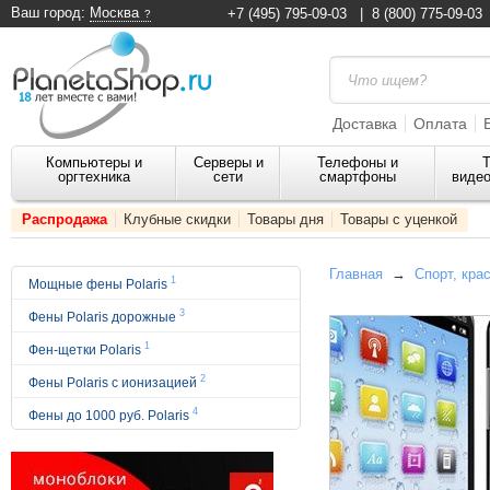
Ваш город:
Москва
+7 (495) 795-09-03
|
8 (800) 775-09-03
Доставка
Оплата
Компьютеры и
Серверы и
Телефоны и
Т
оргтехника
сети
смартфоны
видео
Распродажа
Клубные скидки
Товары дня
Товары с уценкой
Главная
→
Спорт, кра
1
Мощные фены Polaris
3
Фены Polaris дорожные
1
Фен-щетки Polaris
2
Фены Polaris с ионизацией
4
Фены до 1000 руб. Polaris