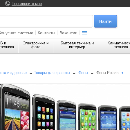
Перезвоните мне
Бонусная система
Контакты
Вакансии
В и
Электроника и
Бытовая техника и
Климатичес
техника
фото
интерьер
техника
сота и здоровье
→
Товары для красоты
→
Фены
→
Фены Polaris
▼