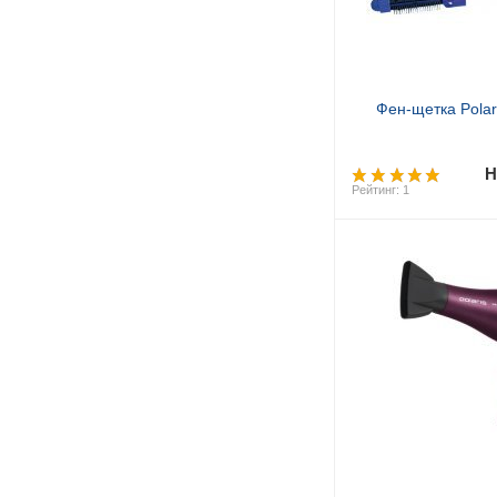
Фен-щетка Pola
Н
Рейтинг: 1