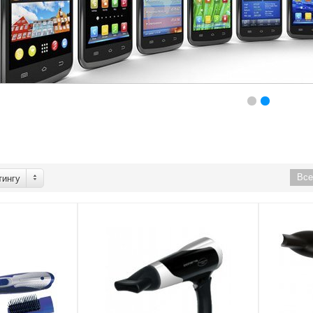
Вс
тингу