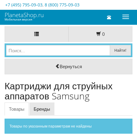
+7 (495) 795-09-03
,
8 (800) 775-09-03
PlanetaShop.ru
Toggl
Мобильная версия
naviga
0
Вернуться
Картриджи для струйных
аппаратов Samsung
Товары
Бренды
Товары по указанным параметрам не найдены