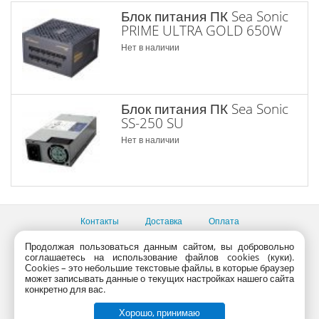
Блок питания ПК Sea Sonic
PRIME ULTRA GOLD 650W
Нет в наличии
Блок питания ПК Sea Sonic
SS-250 SU
Нет в наличии
Контакты
Доставка
Оплата
Продолжая пользоваться данным сайтом, вы добровольно
Все пункты выдачи
соглашаетесь на использование файлов cookies (куки).
Консультации продавцов по телефону:
+7 (495) 795-09-03,
Сookies – это небольшие текстовые файлы, в которые браузер
+7 (800) 775-09-03
может записывать данные о текущих настройках нашего сайта
PlanetaShop.ru © 2000 - 2017 | Все права защищены
конкретно для вас.
Хорошо, принимаю