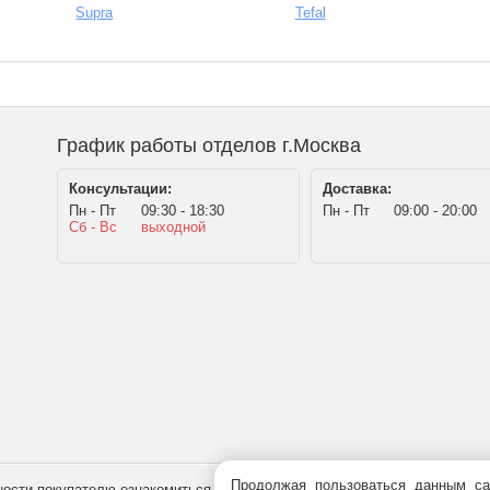
Supra
Tefal
График работы отделов г.Москва
Консультации:
Доставка:
Пн - Пт
09:30 - 18:30
Пн - Пт
09:00 - 20:00
Сб - Вс
выходной
Продолжая пользоваться данным са
сти покупателю ознакомиться с товаром перед его приобретением, и не