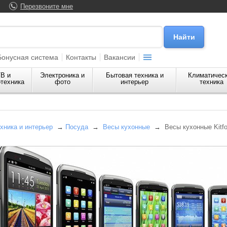
Перезвоните мне
Бонусная система
Контакты
Вакансии
В и
Электроника и
Бытовая техника и
Климатичес
техника
фото
интерьер
техника
хника и интерьер
→
Посуда
→
Весы кухонные
→
Весы кухонные Kitfo