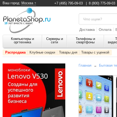
Ваш город:
Москва
+7 (495) 795-09-03
|
8 (800) 775-09-03
Доставка
Оплата
Компьютеры и
Серверы и
Телефоны и
Т
оргтехника
сети
смартфоны
видео
Распродажа
Клубные скидки
Товары дня
Товары с уценкой
Главная
→
Бытовая те