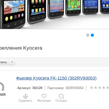
репления Kyocera
тингу
Фьюзер Kyocera FK-1150 (302RV93053)
Артикул: 302128
Партномер: 302RV93054
Сравнить
Желания
Отзывы