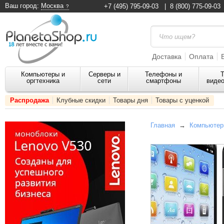
Ваш город:
Москва
+7 (495) 795-09-03
|
8 (800) 775-09-03
Доставка
Оплата
Компьютеры и
Серверы и
Телефоны и
Т
оргтехника
сети
смартфоны
видео
Распродажа
Клубные скидки
Товары дня
Товары с уценкой
Главная
→
Компьютеры