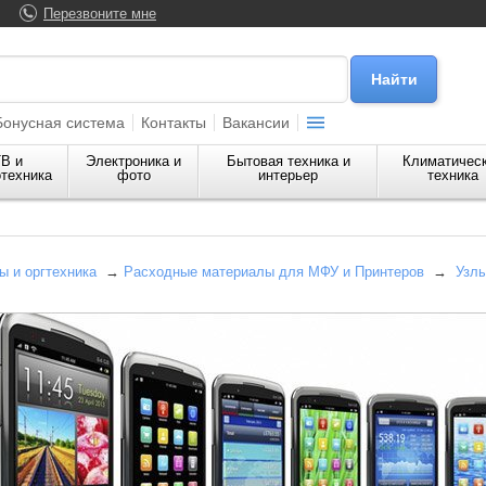
Перезвоните мне
Бонусная система
Контакты
Вакансии
В и
Электроника и
Бытовая техника и
Климатичес
техника
фото
интерьер
техника
 и оргтехника
→
Расходные материалы для МФУ и Принтеров
→
Узл