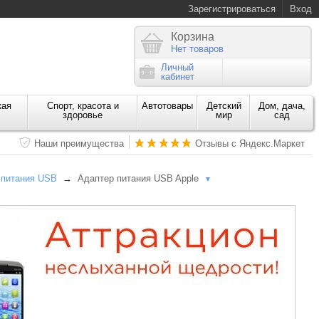
Зарегистрироваться
Вход
Корзина
Нет товаров
Личный
кабинет
кая
Спорт, красота и
Автотовары
Детский
Дом, дача,
здоровье
мир
сад
Наши преимущества
Отзывы с Яндекс.Маркет
 питания USB
→
Адаптер питания USB Apple
▼