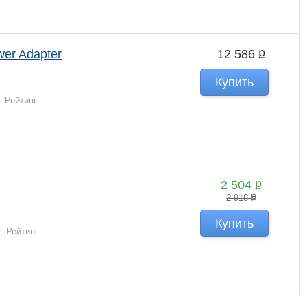
ք
er Adapter
12 586
Купить
Рейтинг:
ք
2 504
ք
2 918
Купить
Рейтинг: