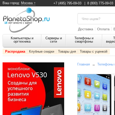
Ваш город:
Москва
+7 (495) 795-09-03
|
8 (800) 775-09-03
Доставка
Оплата
Компьютеры и
Серверы и
Телефоны и
Т
оргтехника
сети
смартфоны
видео
Распродажа
Клубные скидки
Товары дня
Товары с уценкой
Главная
→
Телефоны 