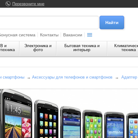
Перезвоните мне
Бонусная система
Контакты
Вакансии
В и
Электроника и
Бытовая техника и
Климатичес
техника
фото
интерьер
техника
и смартфоны
→
Аксессуары для телефонов и смартфонов
→
Адаптер