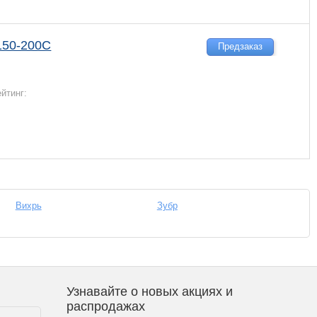
150-200С
Предзаказ
ейтинг:
Вихрь
Зубр
Узнавайте о новых акциях и
распродажах