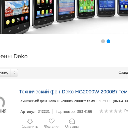
фены Deko
Ожи
тингу
Технический фен Deko HG2000W 2000Вт темп
Технический фен Deko HG2000W 2000Вт темп. 350/500С (063-416
Р
Артикул: 342231
Партномер: 063-4166
Сравнить
Желания
Отзывы