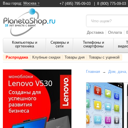
Ваш город:
Москва
+7 (495) 795-09-03
|
8 (800) 775-09-03
Доставка
Оплата
Компьютеры и
Серверы и
Телефоны и
Т
оргтехника
сети
смартфоны
видео
Распродажа
Клубные скидки
Товары дня
Товары с уценкой
Главная
→
Дом, дача,