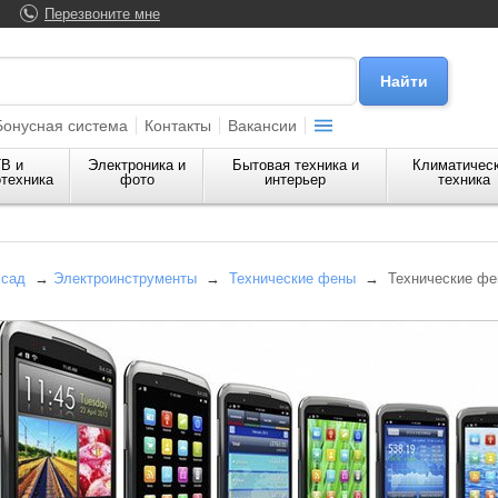
Перезвоните мне
Бонусная система
Контакты
Вакансии
В и
Электроника и
Бытовая техника и
Климатичес
техника
фото
интерьер
техника
 сад
→
Электроинструменты
→
Технические фены
→
Технические фе