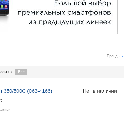
Бренды
▼
даем
Все
(1)
.350/500С (063-4166)
Нет в наличии
6)
ейтинг: