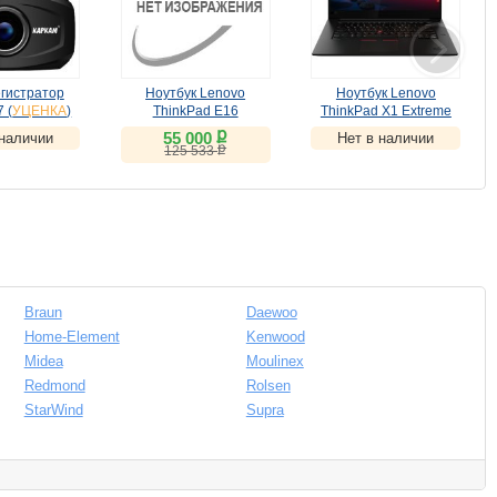
гистратор
Ноутбук Lenovo
Ноутбук Lenovo
Вытя
 (
УЦЕНКА
)
ThinkPad E16
ThinkPad X1 Extreme
(21JN009KRT)
G3 T (20TK002YRT)
ք
55 000
 наличии
Нет в наличии
(
УЦЕНКА
)
(
УЦЕНКА
)
ք
125 533
Braun
Daewoo
Home-Element
Kenwood
Midea
Moulinex
Redmond
Rolsen
StarWind
Supra