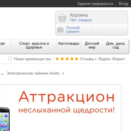
Зарегистрироваться
Вход
Корзина
Нет товаров
Личный
кабинет
кая
Спорт, красота и
Автотовары
Детский
Дом, дача,
здоровье
мир
сад
Наши преимущества
Отзывы с Яндекс.Маркет
→
Электрические чайники Ariete
▼