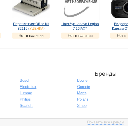
Переплетчик Office Kit
Ноутбук Lenovo Legion
Видеоре
B2115 (
УЦЕНКА
)
7 16IAX7
Каркам Q7
(82TD000ARK)
Нет в наличии
Нет в наличии
Нет в
(
УЦЕНКА
)
Бренды
Bosch
Boulle
Electrolux
Gorenje
Lumme
Marta
Philips
Polaris
Scarlett
Sinbo
Показать все бренды