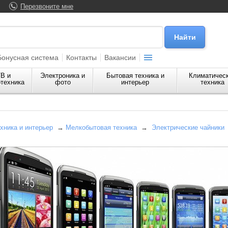
Перезвоните мне
Бонусная система
Контакты
Вакансии
В и
Электроника и
Бытовая техника и
Климатичес
техника
фото
интерьер
техника
хника и интерьер
→
Мелкобытовая техника
→
Электрические чайники