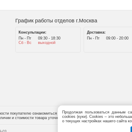
График работы отделов г.Москва
Консультации:
Доставка:
Пн - Пт
09:30 - 18:30
Пн - Пт
09:00 - 20:00
Сб - Вс
выходной
Продолжая пользоваться данным са
сти покупателю ознакомиться с товаром перед его приобретением, и не
cookies (куки). Сookies – это небол
наличии и стоимости товара уточняйте у менеджера по телефону
+7 (495)
7
о текущих настройках нашего сайта ко
-03.