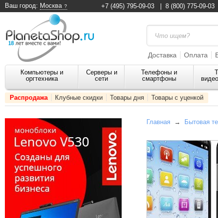
Ваш город:
Москва
+7 (495) 795-09-03
|
8 (800) 775-09-03
Доставка
Оплата
Компьютеры и
Серверы и
Телефоны и
Т
оргтехника
сети
смартфоны
видео
Распродажа
Клубные скидки
Товары дня
Товары с уценкой
Главная
→
Бытовая те