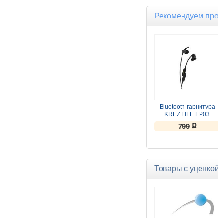
Рекомендуем пр
Bluetooth-гарнитура
KREZ LIFE EP03
черный
ք
799
Товары с уценко