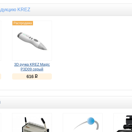
одукцию KREZ
Распродажа
3D ручка KREZ Magic
P3D09 серый
ք
616
й