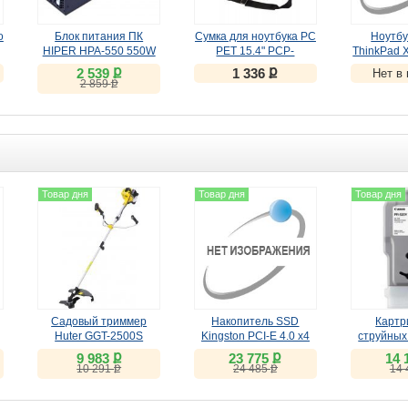
o
Блок питания ПК
Сумка для ноутбука PC
Ноутбу
HIPER HPA-550 550W
PET 15.4" PCP-
ThinkPad 
A2015BK
(21HM
ք
ք
2 539
1 336
Нет в
(
УЦ
ք
2 859
Товар дня
Товар дня
Товар дня
Садовый триммер
Накопитель SSD
Картр
Huter GGT-2500S
Kingston PCI-E 4.0 x4
струйных
1Tb SKC3000S/1024G
Canon 
ք
ք
9 983
23 775
14 
KC3000 M.2 2280
же
ք
ք
10 291
24 485
14