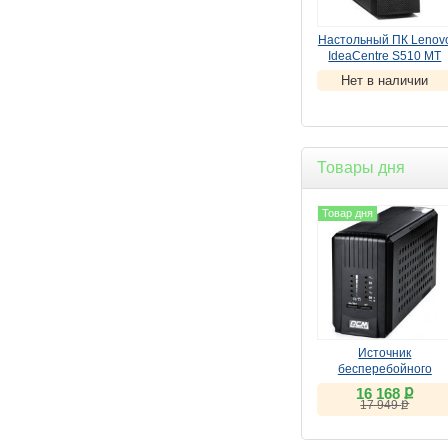
Настольный ПК Lenov
IdeaCentre S510 MT
(10KW003FRU)
Нет в наличии
(
УЦЕНКА
)
Товары дня
Товар дня
Источник
бесперебойного
питания Powercom
ք
16 168
Smart King Pro SPT-
ք
17 949
700-II