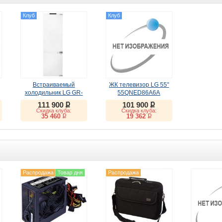
Клуб
Клуб
Встраиваемый
ЖК телевизор LG 55"
холодильник LG GR-
55QNED86A6A
SN266LLP
ք
ք
111 900
101 900
Скидка клуба:
Скидка клуба:
ք
ք
35 460
19 362
Распродажа
Товар дня
Распродажа