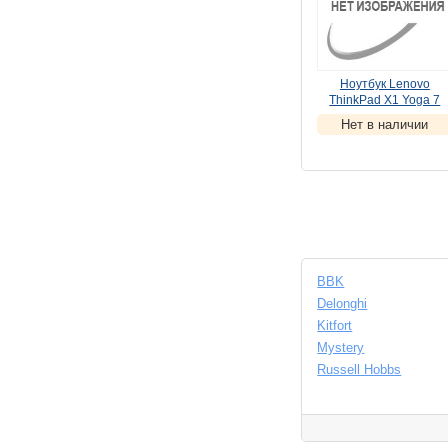
Ноутбук Lenovo
ThinkPad X1 Yoga 7
(21CD004TRT)
Нет в наличии
(
УЦЕНКА
)
BBK
Delonghi
Kitfort
Mystery
Russell Hobbs