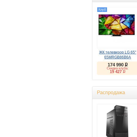
Клуб
ЖК телевизор LG 65"
65MRGB86B6A
ք
174 990
Скидка клуба:
ք
19 427
Распродажа