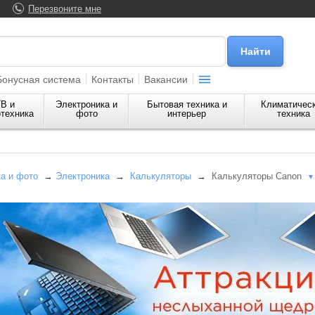
Перезвоните мне
Бонусная система
Контакты
Вакансии
В и
Электроника и
Бытовая техника и
Климатичес
техника
фото
интерьер
техника
а и фото
→
Электроника
→
Калькуляторы
→
Калькуляторы Canon
▼