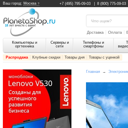
Ваш город:
Москва
+7 (495) 795-09-03
|
8 (800) 775-09-03
Доставка
Оплата
Компьютеры и
Серверы и
Телефоны и
Т
оргтехника
сети
смартфоны
видео
Распродажа
Клубные скидки
Товары дня
Товары с уценкой
Главная
→
Электроник