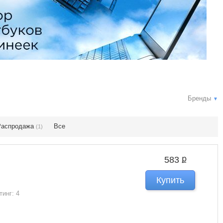
Бренды
▼
Распродажа
Все
(1)
ք
583
Купить
тинг: 4