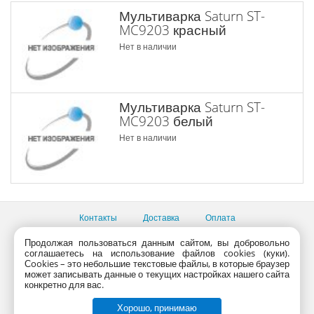
Мультиварка Saturn ST-
MC9203 красный
Нет в наличии
Мультиварка Saturn ST-
MC9203 белый
Нет в наличии
Контакты
Доставка
Оплата
Продолжая пользоваться данным сайтом, вы добровольно
Все пункты выдачи
соглашаетесь на использование файлов cookies (куки).
Консультации продавцов по телефону:
+7 (495) 795-09-03,
Сookies – это небольшие текстовые файлы, в которые браузер
+7 (800) 775-09-03
может записывать данные о текущих настройках нашего сайта
PlanetaShop.ru © 2000 - 2017 | Все права защищены
конкретно для вас.
Хорошо, принимаю