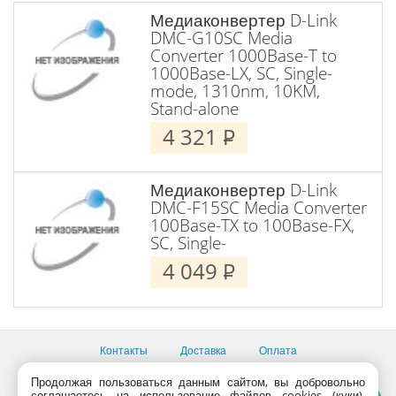
Медиаконвертер D-Link
DMC-G10SC Media
Converter 1000Base-T to
1000Base-LX, SC, Single-
mode, 1310nm, 10KM,
Stand-alone
4 321
P
Медиаконвертер D-Link
DMC-F15SC Media Converter
100Base-TX to 100Base-FX,
SC, Single-
4 049
P
Контакты
Доставка
Оплата
Все пункты выдачи
Продолжая пользоваться данным сайтом, вы добровольно
соглашаетесь на использование файлов cookies (куки).