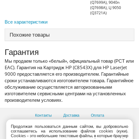
(Q7699A), 9040n
(Q7698A), LJ 9050
(Q3721A)
Все характеристики
Похожие товары
Гарантия
Мы продаем только «белый», официальный товар (РСТ или
EAC). Гарантия на Картридж HP (C8543X) для HP LaserJet
9000 предоставляется его производителем. Гарантийные
сроки устанавливаются изготовителем товара. Гарантийное
обслуживание осуществляется авторизованными
изготовителем сервисными центрами на установленных
производителем условиях.
Контакты
Доставка
Оплата
Продолжая пользоваться данным сайтом, вы добровольно
Все пункты выдачи
соглашаетесь на использование файлов cookies (куки).
Консультации продавцов по телефону:
+7 (495) 795-09-03,
Сookies – это небольшие текстовые файлы, в которые браузер
+7 (800) 775-09-03