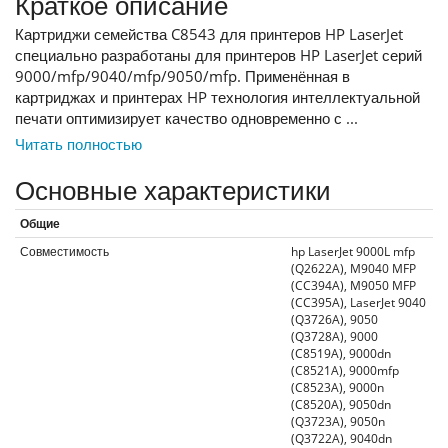
Краткое описание
Картриджи семейства C8543 для принтеров HP LaserJet
специально разработаны для принтеров HP LaserJet серий
9000/mfp/9040/mfp/9050/mfp. Применённая в
картриджах и принтерах HP технология интеллектуальной
печати оптимизирует качество одновременно с ...
Читать полностью
Основные характеристики
Общие
Совместимость
hp LaserJet 9000L mfp
(Q2622A), M9040 MFP
(CC394A), M9050 MFP
(CC395A), LaserJet 9040
(Q3726A), 9050
(Q3728A), 9000
(C8519A), 9000dn
(C8521A), 9000mfp
(C8523A), 9000n
(C8520A), 9050dn
(Q3723A), 9050n
(Q3722A), 9040dn