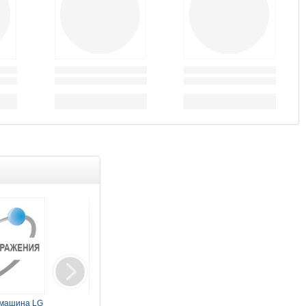
Товар дня
Товар дня
машина LG
Монитор LG 27"
Стиральная машина LG