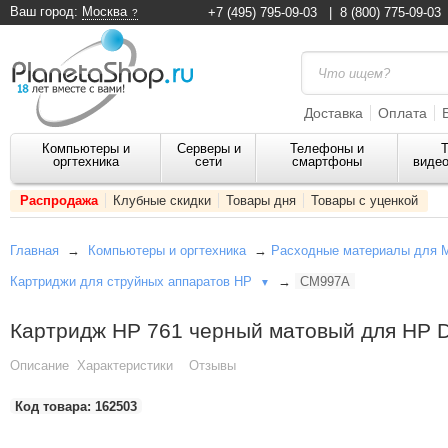
Ваш город:
Москва
+7 (495) 795-09-03
|
8 (800) 775-09-03
Доставка
Оплата
Компьютеры и
Серверы и
Телефоны и
Т
оргтехника
сети
смартфоны
видео
Распродажа
Клубные скидки
Товары дня
Товары с уценкой
Главная
→
Компьютеры и оргтехника
→
Расходные материалы для 
Картриджи для струйных аппаратов HP
→
CM997A
▼
Картридж HP 761 черный матовый для HP D
Описание
Характеристики
Отзывы
Код товара:
162503