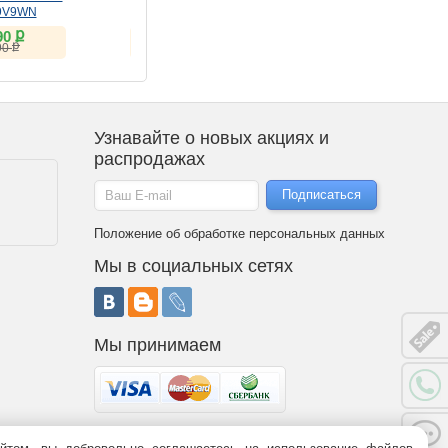
9V9WN
27U631A-B черный IPS
F2Y1HS3W
ք
ք
ք
90
13 047
37 628
ք
ք
ք
90
16 520
38 900
Узнавайте о новых акциях и
распродажах
Положение об обработке персональных данных
Мы в социальных сетях
Мы принимаем