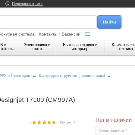
Перезвоните мне
Бонусная система
Контакты
Вакансии
В и
Электроника и
Бытовая техника и
Климатичес
техника
фото
интерьер
техника
МФУ и Принтеров
→
Картриджи струйные (чернильницы)
→
esignjet T7100 (CM997A)
Нет в наличии
Рейтинг: 4