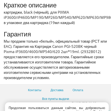
Краткое описание
картриджи, black (чёрный), для PIXMA
iP3600/iP4600/MP190/MP260/MP540/MP620/MP630/MP98
в упаковке два картриджа (19мл каждый)
Гарантия
Мы продаем только «белый», официальный товар (РСТ или
EAC). Гарантия на Картридж Canon PGI-520BK черный
Pixma iP3600/4600/MP540/620 2шт*19ml. (2932B012)
предоставляется его производителем. Гарантийные сроки
устанавливаются изготовителем товара. Гарантийное
обслуживание осуществляется авторизованными
изготовителем сервисными центрами на установленных
производителем условиях.
Контакты
Доставка
Оплата
Все пункты выдачи
Консультации продавцов по телефону:
+7 (495) 795-09-03,
+7 (800) 775-09-03
Продолжая пользоваться данным сайтом, вы добровольно