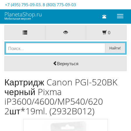
+7 (495) 795-09-03
,
8 (800) 775-09-03
PlanetaShop.ru
Toggl
Мобильная версия
naviga
0
Вернуться
Картридж Canon PGI-520BK
черный Pixma
iP3600/4600/MP540/620
2шт*19ml. (2932B012)