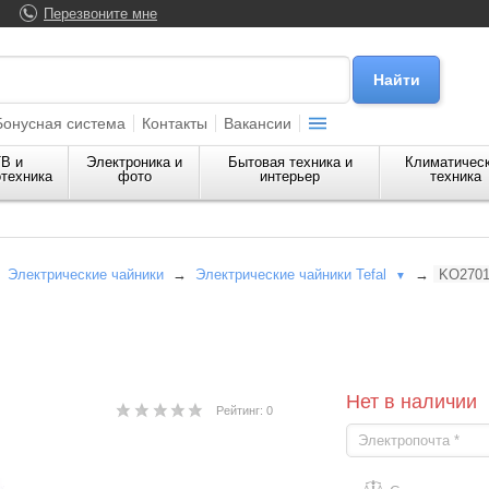
Перезвоните мне
Бонусная система
Контакты
Вакансии
В и
Электроника и
Бытовая техника и
Климатичес
техника
фото
интерьер
техника
→
Электрические чайники
→
Электрические чайники Tefal
→
KO2701
▼
Нет в наличии
Рейтинг: 0