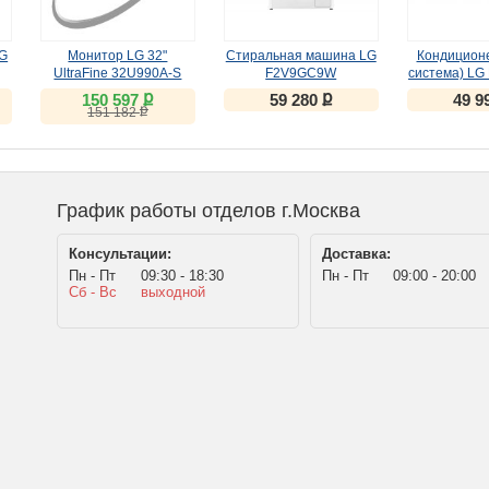
LG
Монитор LG 32"
Стиральная машина LG
Кондиционе
UltraFine 32U990A-S
F2V9GC9W
система) LG
(IPS, 6K, Thunderbolt 5)
inverter PC
ք
ք
150 597
59 280
49 9
ք
151 182
График работы отделов г.Москва
Консультации:
Доставка:
Пн - Пт
09:30 - 18:30
Пн - Пт
09:00 - 20:00
Сб - Вс
выходной