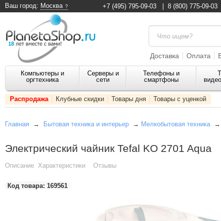
Ваш город:
Москва
+7 (495) 795-09-03
|
8 (800) 775-09-03
Доставка
Оплата
Компьютеры и
Серверы и
Телефоны и
Т
оргтехника
сети
смартфоны
видео
Распродажа
Клубные скидки
Товары дня
Товары с уценкой
Главная
→
Бытовая техника и интерьер
→
Мелкобытовая техника
Электрический чайник Tefal KO 2701 Aqua
Описание
Характеристики
Отзывы
Код товара:
169561