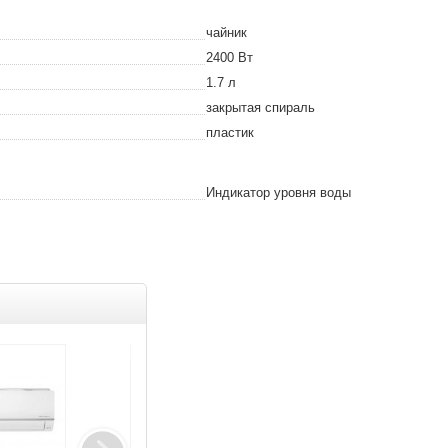
чайник
2400
Вт
1.7
л
закрытая спираль
пластик
Индикатор уровня воды
Товар дня
Товар дня