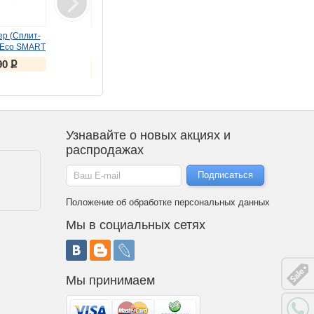
р (Сплит-
Монитор LG 27"
Монитор LG 27"
 Eco SMART
UltraGear 27GS85Q-B
27U631A-B черный IPS
09SQR белый
(IPS, 180Hz)
ք
ք
ք
90
25 336
13 047
ք
ք
26 817
16 520
Узнавайте о новых акциях и
распродажах
Положение об обработке персональных данных
Мы в социальных сетях
Мы принимаем