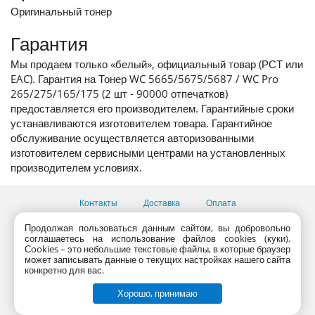
Оригинальный тонер
Гарантия
Мы продаем только «белый», официальный товар (РСТ или
EAC). Гарантия на Тонер WC 5665/5675/5687 / WC Pro
265/275/165/175 (2 шт - 90000 отпечатков)
предоставляется его производителем. Гарантийные сроки
устанавливаются изготовителем товара. Гарантийное
обслуживание осуществляется авторизованными
изготовителем сервисными центрами на установленных
производителем условиях.
Контакты
Доставка
Оплата
Все пункты выдачи
Продолжая пользоваться данным сайтом, вы добровольно
соглашаетесь на использование файлов cookies (куки).
Консультации продавцов по телефону:
+7 (495) 795-09-03,
Сookies – это небольшие текстовые файлы, в которые браузер
+7 (800) 775-09-03
может записывать данные о текущих настройках нашего сайта
PlanetaShop.ru © 2000 - 2017 | Все права защищены
конкретно для вас.
Хорошо, принимаю