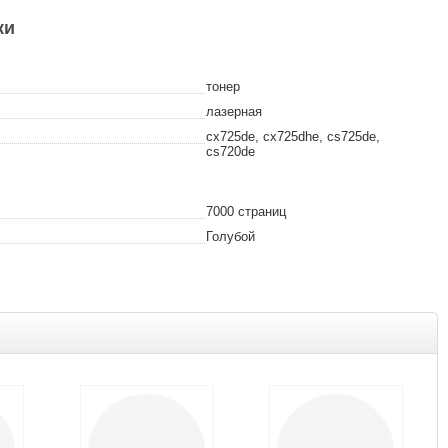
ки
тонер
лазерная
cx725de, cx725dhe, cs725de,
cs720de
7000 страниц
Голубой