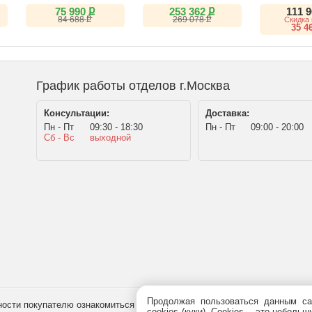
SN26
ք
ք
75 990
253 362
111 
ք
ք
84 688
269 078
Скидка 
35 4
График работы отделов г.Москва
Консультации:
Доставка:
Пн - Пт
09:30 - 18:30
Пн - Пт
09:00 - 20:00
Сб - Вс
выходной
Продолжая пользоваться данным са
сти покупателю ознакомиться с товаром перед его приобретением, и не
cookies (куки). Сookies – это небол