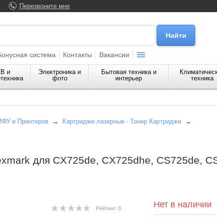
Перезвоните мне
Бонусная система
Контакты
Вакансии
В и
Электроника и
Бытовая техника и
Климатичес
техника
фото
интерьер
техника
МФУ и Принтеров
→
Картриджи лазерные - Тонер Картриджи
→
exmark для CX725de, CX725dhe, CS725de, C
Нет в наличии
Рейтинг: 0