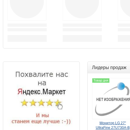
Лидеры продаж
Товар дня
Монитор LG 27"
UltraFine 27U730A-B