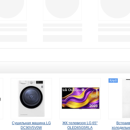
Клуб
Сушильная машина LG
ЖК телевизор LG 65"
Встраи
DC90V5V0W
OLED65G5RLA
холодильн