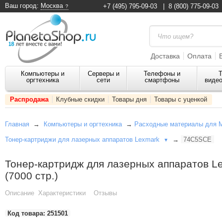
Ваш город:
Москва
+7 (495) 795-09-03
|
8 (800) 775-09-03
Доставка
Оплата
Компьютеры и
Серверы и
Телефоны и
Т
оргтехника
сети
смартфоны
видео
Распродажа
Клубные скидки
Товары дня
Товары с уценкой
Главная
→
Компьютеры и оргтехника
→
Расходные материалы для 
Тонер-картриджи для лазерных аппаратов Lexmark
→
74C5SCE
▼
Тонер-картридж для лазерных аппаратов L
(7000 стр.)
Описание
Характеристики
Отзывы
Код товара:
251501