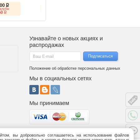
6LLP
ք
(VA, 144Hz)
inverter PC09SQR белый
900
ք
ք
26 325
49 990
клуба:
ք
33 412
ք
60
Узнавайте о новых акциях и
распродажах
Положение об обработке персональных данных
Мы в социальных сетях
Мы принимаем
йтом, вы добровольно соглашаетесь на использование файлов
 является публичной офертой (статья 437 ГК РФ). Информация о
ьшие текстовые файлы, в которые браузер может записывать данные