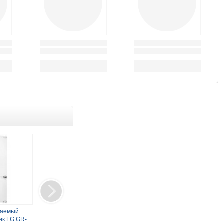
ваемый
Монитор LG 34"
Кондиционер (Сплит-
ик LG GR-
UltraWide 34U640B-B
система) LG Eco SMART