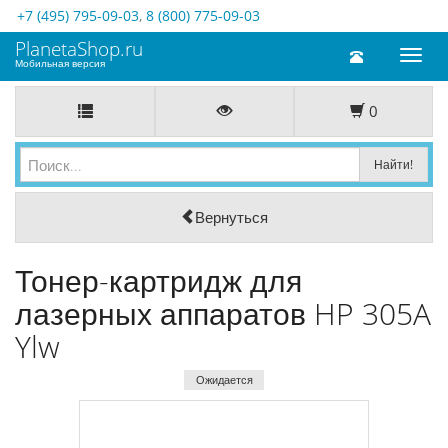
+7 (495) 795-09-03
,
8 (800) 775-09-03
PlanetaShop.ru
Toggl
Мобильная версия
naviga
0
Вернуться
Тонер-картридж для
лазерных аппаратов HP 305A
Ylw
Ожидается