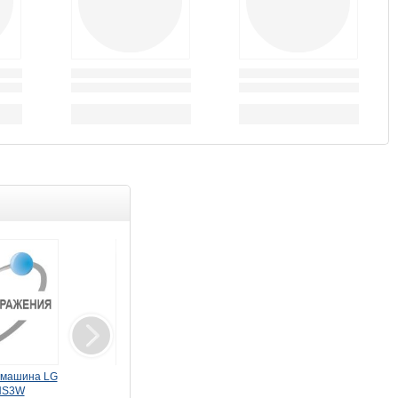
Товар дня
Распродажа
 машина LG
Монитор LG 31.5"
Стиральная машина LG
HS3W
32U631A-B черный IPS
F2V9GC9W