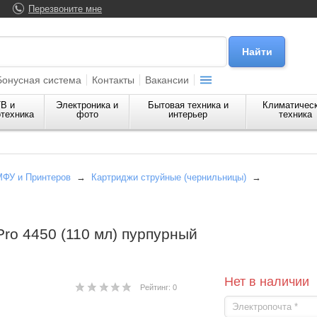
Перезвоните мне
Бонусная система
Контакты
Вакансии
В и
Электроника и
Бытовая техника и
Климатичес
техника
фото
интерьер
техника
МФУ и Принтеров
→
Картриджи струйные (чернильницы)
→
ro 4450 (110 мл) пурпурный
Нет в наличии
Рейтинг: 0