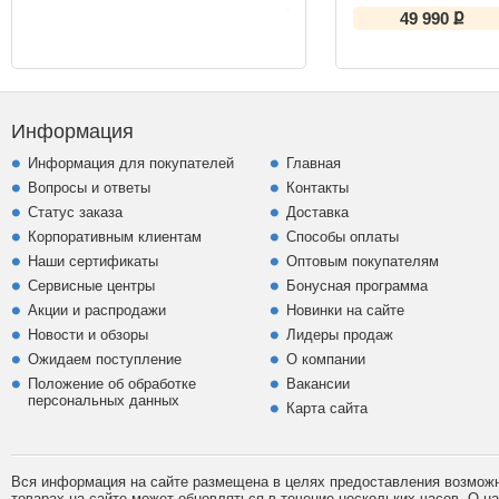
inverter PC09SQR бел
ք
49 990
Информация
Информация для покупателей
Главная
Вопросы и ответы
Контакты
Статус заказа
Доставка
Корпоративным клиентам
Способы оплаты
Наши сертификаты
Оптовым покупателям
Сервисные центры
Бонусная программа
Акции и распродажи
Новинки на сайте
Новости и обзоры
Лидеры продаж
Ожидаем поступление
О компании
Положение об обработке
Вакансии
персональных данных
Карта сайта
Вся информация на сайте размещена в целях предоставления возможно
товарах на сайте может обновляться в течение нескольких часов. О 