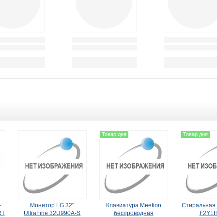
Товар дня
Товар дня
-
Монитор LG 32"
Клавиатура Meetion
Стиральная
RT
UltraFine 32U990A-S
беспроводная
F2Y1