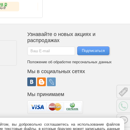
ք
ք
ք
28
17 434
59 280
ք
ք
00
20 085
Узнавайте о новых акциях и
распродажах
Положение об обработке персональных данных
Мы в социальных сетях
Мы принимаем
йтом, вы добровольно соглашаетесь на использование файлов
 является публичной офертой (статья 437 ГК РФ). Информация о
ьшие текстовые файлы, в которые браузер может записывать данные
95-09-03,
8 (800)
775-09-03.
График работы.