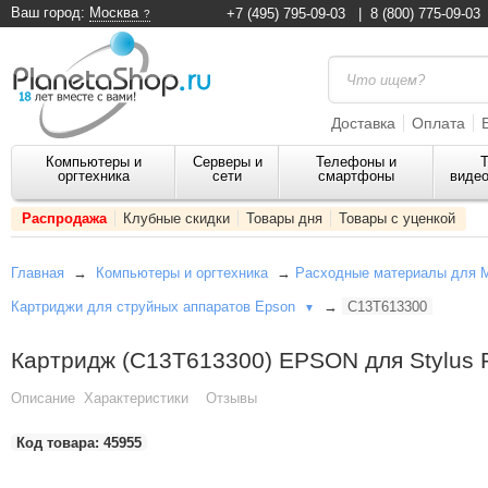
Ваш город:
Москва
+7 (495) 795-09-03
|
8 (800) 775-09-03
Доставка
Оплата
Компьютеры и
Серверы и
Телефоны и
Т
оргтехника
сети
смартфоны
видео
Распродажа
Клубные скидки
Товары дня
Товары с уценкой
Главная
→
Компьютеры и оргтехника
→
Расходные материалы для 
Картриджи для струйных аппаратов Epson
→
C13T613300
▼
Картридж (C13T613300) EPSON для Stylus P
Описание
Характеристики
Отзывы
Код товара:
45955