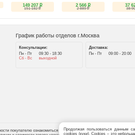
ый
(IPS, 6K, Thunderbolt 5)
ножничная K230MW
ք
ք
149 207
2 566
37 6
чёрная
ք
ք
151 182
2 889
38 9
График работы отделов г.Москва
Консультации:
Доставка:
Пн - Пт
09:30 - 18:30
Пн - Пт
09:00 - 20:00
Сб - Вс
выходной
Продолжая пользоваться данным са
сти покупателю ознакомиться с товаром перед его приобретением, и не
cookies (куки). Сookies – это небол
наличии и стоимости товара уточняйте у менеджера по телефону
+7 (495)
7