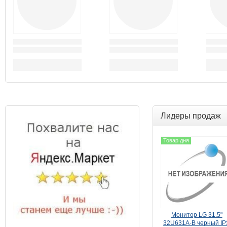
Лидеры продаж
Товар дня
Монитор LG 31.5"
32U631A-B черный IP