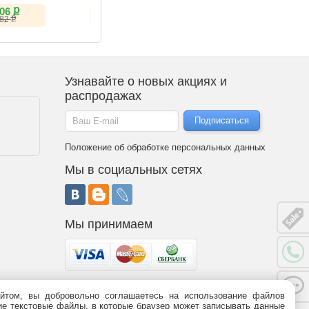
underbolt 5)
ք
ք
ք
206
70 990
13 047
ք
ք
ք
182
76 990
16 520
Узнавайте о новых акциях и
распродажах
Положение об обработке персональных данных
Мы в социальных сетях
Мы принимаем
йтом, вы добровольно соглашаетесь на использование файлов
 является публичной офертой (статья 437 ГК РФ). Информация о
ьшие текстовые файлы, в которые браузер может записывать данные
95-09-03,
8 (800)
775-09-03.
График работы.