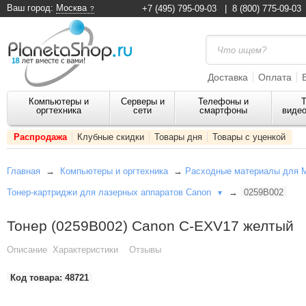
Ваш город:
Москва
+7 (495) 795-09-03
|
8 (800) 775-09-03
Доставка
Оплата
Компьютеры и
Серверы и
Телефоны и
Т
оргтехника
сети
смартфоны
видео
Распродажа
Клубные скидки
Товары дня
Товары с уценкой
Главная
→
Компьютеры и оргтехника
→
Расходные материалы для 
Тонер-картриджи для лазерных аппаратов Canon
→
0259B002
▼
Тонер (0259B002) Canon C-EXV17 желтый
Описание
Характеристики
Отзывы
Код товара:
48721