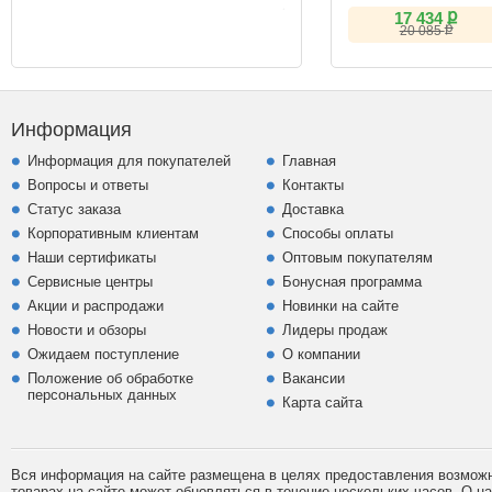
ք
17 434
ք
20 085
Информация
Информация для покупателей
Главная
Вопросы и ответы
Контакты
Статус заказа
Доставка
Корпоративным клиентам
Способы оплаты
Наши сертификаты
Оптовым покупателям
Сервисные центры
Бонусная программа
Акции и распродажи
Новинки на сайте
Новости и обзоры
Лидеры продаж
Ожидаем поступление
О компании
Положение об обработке
Вакансии
персональных данных
Карта сайта
Вся информация на сайте размещена в целях предоставления возможно
товарах на сайте может обновляться в течение нескольких часов. О 