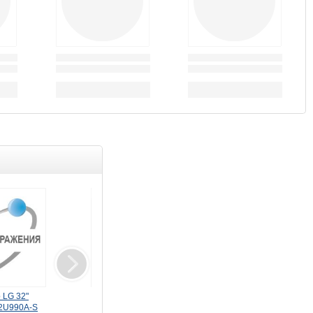
Распродажа
Товар дня
 LG 32"
Сушильная машина LG
Монитор LG 27"
32U990A-S
DC90V9V9WN
27U631A-B черный IPS