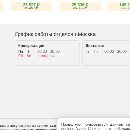
(VA, 144Hz)
(IPS, 180Hz)
(IPS, 6K, Th
ք
ք
23 527
25 336
149 
ք
ք
25 457
26 817
151 
График работы отделов г.Москва
Консультации:
Доставка:
Пн - Пт
09:30 - 18:30
Пн - Пт
09:00 - 20:00
Сб - Вс
выходной
Продолжая пользоваться данным са
сти покупателю ознакомиться с товаром перед его приобретением, и не
cookies (куки). Сookies – это небол
наличии и стоимости товара уточняйте у менеджера по телефону
+7 (495)
7