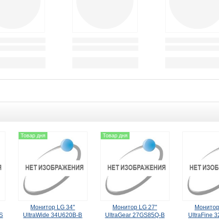
Товар дня
Товар дня
Монитор LG 34"
Монитор LG 27"
Монитор
S
UltraWide 34U620B-B
UltraGear 27GS85Q-B
UltraFine 