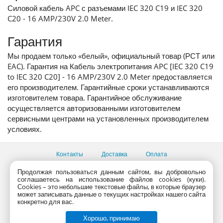
Силовой кабель APC с разъемами IEC 320 C19 и IEC 320
C20 - 16 AMP/230V 2.0 Meter.
Гарантия
Мы продаем только «белый», официальный товар (РСТ или
EAC). Гарантия на Кабель электропитания APC [IEC 320 C19
to IEC 320 C20] - 16 AMP/230V 2.0 Meter предоставляется
его производителем. Гарантийные сроки устанавливаются
изготовителем товара. Гарантийное обслуживание
осуществляется авторизованными изготовителем
сервисными центрами на установленных производителем
условиях.
Контакты
Доставка
Оплата
Все пункты выдачи
Продолжая пользоваться данным сайтом, вы добровольно
соглашаетесь на использование файлов cookies (куки).
Консультации продавцов по телефону:
+7 (495) 795-09-03,
Сookies – это небольшие текстовые файлы, в которые браузер
+7 (800) 775-09-03
может записывать данные о текущих настройках нашего сайта
PlanetaShop.ru © 2000 - 2017 | Все права защищены
конкретно для вас.
Хорошо, принимаю