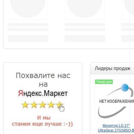
Лидеры продаж
Товар дня
Монитор LG 27"
UltraGear 27GS85Q-