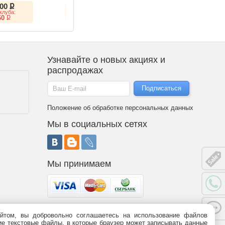
6LLP
ք
(VA, 144Hz)
(IPS, 6K, Thunderbolt 5)
900
ք
ք
26 325
149 207
клуба:
ք
ք
33 412
151 182
ք
60
Узнавайте о новых акциях и
распродажах
Положение об обработке персональных данных
Мы в социальных сетях
Мы принимаем
йтом, вы добровольно соглашаетесь на использование файлов
 является публичной офертой (статья 437 ГК РФ). Информация о
ьшие текстовые файлы, в которые браузер может записывать данные