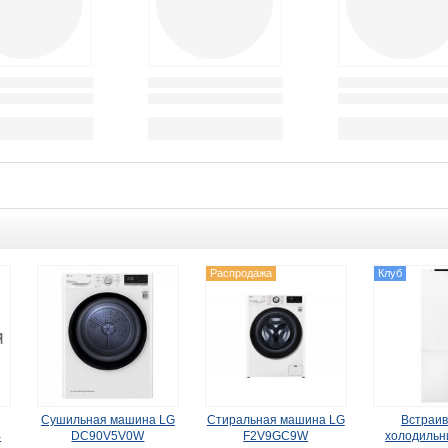
Распродажа
Клуб
Сушильная машина LG
Стиральная машина LG
Встраи
B
DC90V5V0W
F2V9GC9W
холодильн