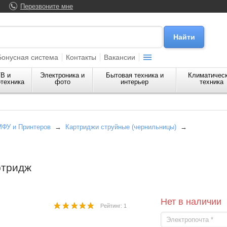
Перезвоните мне
Бонусная система
Контакты
Вакансии
В и
Электроника и
Бытовая техника и
Климатичес
техника
фото
интерьер
техника
МФУ и Принтеров
→
Картриджи струйные (чернильницы)
→
ртридж
Нет в наличии
Рейтинг: 1