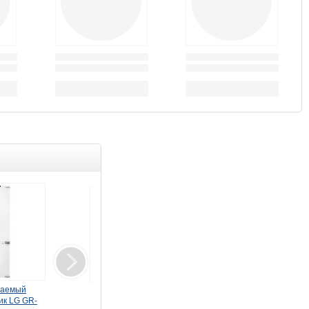
ваемый
Монитор LG 34"
Монитор LG 32"
ик LG GR-
UltraWide 34U640B-B
UltraFine 32U990A-S