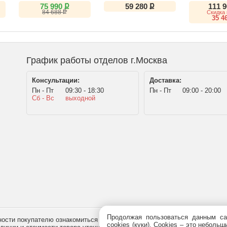
SN26
ք
ք
75 990
59 280
111 
ք
84 688
Скидка 
35 4
График работы отделов г.Москва
Консультации:
Доставка:
Пн - Пт
09:30 - 18:30
Пн - Пт
09:00 - 20:00
Сб - Вс
выходной
Продолжая пользоваться данным са
сти покупателю ознакомиться с товаром перед его приобретением, и не
cookies (куки). Сookies – это небол