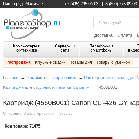
Ваш город:
Москва
+7 (495) 795-09-03
|
8 (800) 775-09-03
Доставка
Оплата
Компьютеры и
Серверы и
Телефоны и
Т
оргтехника
сети
смартфоны
видео
Распродажа
Клубные скидки
Товары дня
Товары с уценкой
Главная
→
Компьютеры и оргтехника
→
Расходные материалы для 
Картриджи для струйных аппаратов Canon
→
4560B001
▼
Картридж (4560B001) Canon CLI-426 GY ка
Описание
Характеристики
Отзывы
Код товара:
71475