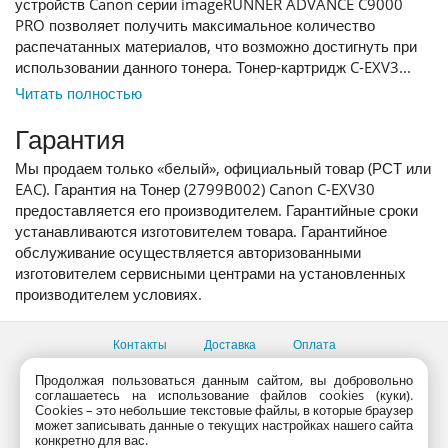
устройств Canon серии imageRUNNER ADVANCE C9000
PRO позволяет получить максимальное количество
распечатанных материалов, что возможно достигнуть при
использовании данного тонера. Тонер-картридж C-EXV3...
Читать полностью
Гарантия
Мы продаем только «белый», официальный товар (РСТ или
EAC). Гарантия на Тонер (2799B002) Canon C-EXV30
предоставляется его производителем. Гарантийные сроки
устанавливаются изготовителем товара. Гарантийное
обслуживание осуществляется авторизованными
изготовителем сервисными центрами на установленных
производителем условиях.
Контакты
Доставка
Оплата
Все пункты выдачи
Продолжая пользоваться данным сайтом, вы добровольно
соглашаетесь на использование файлов cookies (куки).
Консультации продавцов по телефону:
+7 (495) 795-09-03,
Сookies – это небольшие текстовые файлы, в которые браузер
+7 (800) 775-09-03
может записывать данные о текущих настройках нашего сайта
PlanetaShop.ru © 2000 - 2017 | Все права защищены
конкретно для вас.